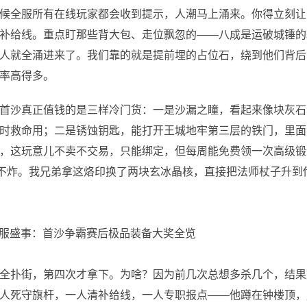
候全服所有在线玩家都会收到提示，人潮马上涌来。你得立刻让
补给线。重点盯那些背大包、走位飘忽的——八成是运破城锤的
人就全涌进来了。我们靠的就是提前埋的占位石，绕到他们背后
率高得多。
首沙真正值钱的是三样冷门货：一是沙漏之瞳，看起来像块灰石
时救命用；二是锈蚀钥匙，能打开王城地牢第三层的铁门，里面
，这玩意儿不卖不交易，只能绑定，但每周能免费领一次高级锻
2不炸。我兄弟拿这烙印换了两块玄冰晶核，直接把法师杖子升到
全扑街，第四次才拿下。为啥？因为前几次总想多杀几个，结果
人死守旗杆，一人清补给线，一人专职报点——他蹲在钟楼顶，