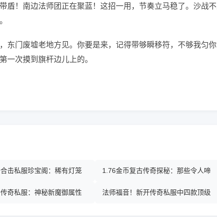
带盾！南边法师团正在聚蓝！这招一用，节奏立马稳了。沙战不
。
，东门废墟老地方见。你要是来，记得带够瞬移符，不够我匀你
第一次摸到旗杆边儿上的。
传奇合击私服珍宝阁：稀有灯笼
1.76金币复古传奇探秘：那些令人啼
击传奇私服：神秘新魔御属性
法师福音！新开传奇私服中四款顶级