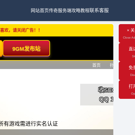
网站首页
传奇服务端
攻略教程
联系客服
不喜欢，请关闭广告！！
× 
Close Ad
直
Sk
免
Dis
打
Op