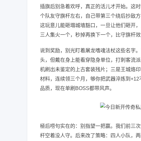
插旗后别急着欢呼，真正的活儿才开始。这时
个队友守旗杆左右，自己带第三个绕后抄敌方
这玩意儿能砸塌城墙豁口，一旦让他们砸开，
三人集火一个，秒掉再换下一个，比守旗杆效
说到奖励，别光盯着屠龙嗜魂法杖这些名字。
头，但戴在身上能看穿隐身单位，打刺客流派
机刷出未鉴定的上古套装残片；三是王城烙印
材料，连续领三个月，够你把武器淬炼到+1
品质，现在单刷BOSS都带风声。
極后唠句实在的：别指望一把赢。我们前三次
杆空着没人守。后来改了策略：四人小队，两