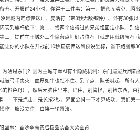
备齐。开服前24小时，你得干三件事：第一，把仓库清空，腾
必须是城内定点传送）、复活符（带3秒无敌那种）、还有30张以
闪现到旗杆底下；第二，找两个信得过的兄弟组固定小队，别信
第三，提前在王城外三个隐蔽点埋好占位石（就是用低级宝石+
能让你的小队在开战前10秒直接传送到预设坐标，省下跑图那3
。为啥是东门？因为主城守军AI有个隐藏机制：东门巡逻兵刷新
就被弓手集火，血厚如牛也扛不住。到了点，队长喊起，所有人
0%的橙色丹），然后无脑往里冲。记住，别管怪，别捡东西，直
旗——不是点击，是长按2秒，界面会抖一下才算成功。我们第
操作，旗没立住，白挨一轮雷法。