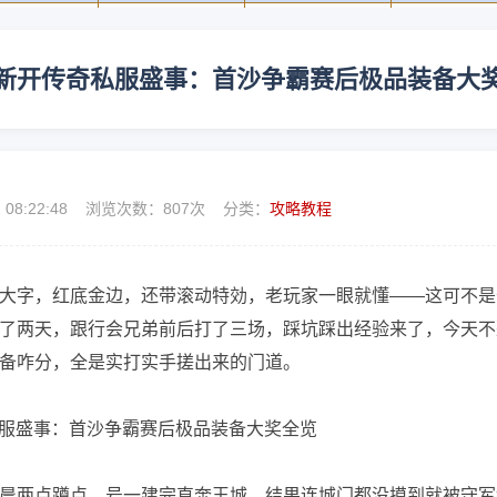
新开传奇私服盛事：首沙争霸赛后极品装备大
2 08:22:48 浏览次数：
807次 分类：
攻略教程
大字，红底金边，还带滚动特効，老玩家一眼就懂——这可不是
了两天，跟行会兄弟前后打了三场，踩坑踩出经验来了，今天不
备咋分，全是实打实手搓出来的门道。
晨两点蹲点，号一建完直奔王城，结果连城门都没摸到就被守军