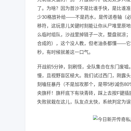
了。为啥？因为首沙不是比谁手快，是比谁准
少30格放补给——不是药水，是传送卷轴（
移符，这玩意儿关键时刻能让你从尸堆里原地
么临时组队，沙战里掉链子一次，整盘就凉；
合成的），这个没人教，但老油条都懂——它
秒，有时候就差这一口气。
开战前5分钟，别刷怪，全队集合在东门废墟
慢，且视野盲区極大。我们试过西门，刚露头
刻嗑狂暴丹（不是加攻那个，是带5秒减伤8
央旗杆！旗杆底下有块青砖，踩上去按F键插
失败就栽在这儿，队友点太快，系统判定为误