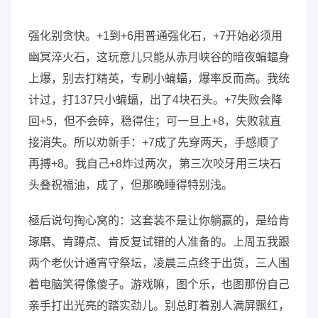
强化别贪快。+1到+6用普通强化石，+7开始必须用
幽冥淬火石，这玩意儿只能从赤月峡谷的暗夜蝙蝠身
上爆，别去打精英，专刷小蝙蝠，爆率反而高。我统
计过，打137只小蝙蝠，出了4块石头。+7失败会降
回+5，但不会碎，稳得住；可一旦上+8，失败就直
接消失。所以劝新手：+7成了先穿两天，手感顺了
再搏+8。我自己+8炸过两次，第三次咬牙用三块石
头叠祝福油，成了，但那晚睡得特别浅。
極后说句掏心窝的：这套装不是让你躺赢的，是给肯
琢磨、肯蹲点、肯反复试错的人准备的。上周五我跟
两个老伙计通宵守祭坛，凌晨三点终于出货，三人围
着电脑笑得像傻子。游戏嘛，图个乐，也图那份自己
亲手打出光亮的踏实劲儿。别总盯着别人满屏飘红，