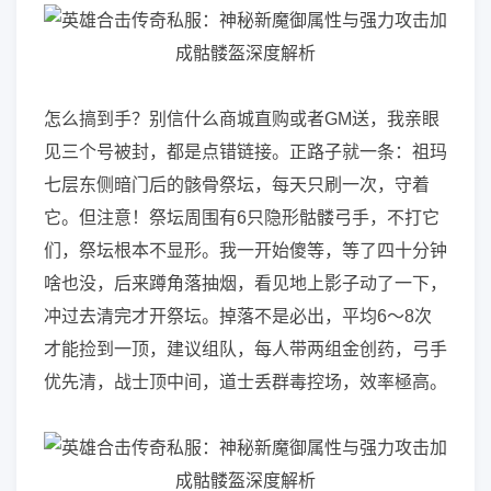
怎么搞到手？别信什么商城直购或者GM送，我亲眼
见三个号被封，都是点错链接。正路子就一条：祖玛
七层东侧暗门后的骸骨祭坛，每天只刷一次，守着
它。但注意！祭坛周围有6只隐形骷髅弓手，不打它
们，祭坛根本不显形。我一开始傻等，等了四十分钟
啥也没，后来蹲角落抽烟，看见地上影子动了一下，
冲过去清完才开祭坛。掉落不是必出，平均6～8次
才能捡到一顶，建议组队，每人带两组金创药，弓手
优先清，战士顶中间，道士丢群毒控场，效率極高。