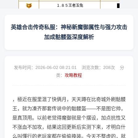
英雄合击传奇私服：神秘新魔御属性与强力攻击
加成骷髅盔深度解析
发布时间：2026-06-02 08:21:01 浏览次数：
208次 分
类：
攻略教程
，極近在服里混了快俩月，天天蹲在比奇城外刷骷髅
王，就为凑齐那套传说中的骷髅盔——不是图它帅，
是真顶用。以前老觉得魔御就是个摆设，加点抗性又
不涨血不加攻，结果这回更新后实测下来，才明白什
么叫懂行的老玩家都在偷偷换装。今天不整虚的，就