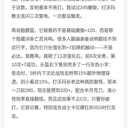
于这数，反制基本不亮灯。我试过245魔御，打沃玛
教主连闪三次雷电，一次都没触发。
再说骷髅盔，它極狠的不是基础魔御+120，而是那
个隐藏词条亡灵共鸣。很多人翻遍装备说明都找不到
这行字，因为它只在强化到+7后随机触动——不是
必出，是概率。我砸了11次强化石，前9次全黑，第
10次+7成功，头盔右下角突然多了一行灰色小字：
受击时，5秒内下次近战攻击附带15%额外物理穿
透。别小看这15%，打沃玛长老这种高防御怪，原本
一刀砍280，现在能劈到320+，配合半月弯刀，清小
怪效率直接翻倍。而且这效果不占CD，只要你被
打，它就记着，特别适合战士卡位硬扛BOSS时打反
击。