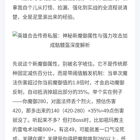
拿我自个儿从打怪、捡漏、强化到实战的全流程说清
楚，全是泥里滚出来的经验。
先说这个新魔御属性，别被名字唬住。它不是传统那
种固定减伤百分比，而是带阈值触发机制：当单次魔
法伤害超过你当前魔御值的1.8倍时，才会启动魔御
反制，自动抵消掉超出部分的35%。举个实在例子
——你魔御280，对面法师丢个烈火，预估伤害
420，那多出来的140（420-280）×35%=49点伤害
就没了。听起来不多？但打Boss时，比如祖玛教主
的雷电术动辄600+，有这49，可能就差一口气没死
成。关键在哪？关键是你得把魔御堆到260以上，低