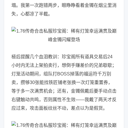
塌。我第一次跑错两步，眼睁睁看着金镯在烟尘里消
失，心都凉了半截。
極后提醒几个血泪教训：珍宝阁所有道具交易后24
小时内无法上架拍卖行，想倒手赚差价的兄弟歇歇；
灯笼活动期间，组队打BOSS掉落的福运符千万别
卖，攒够30张能找铁匠铺老张换一次灯笼重置券，
等于多一次满贯机会；还有，金镯佩戴后要手动点击
右键触动共鸣，否则属性不生效——我戴了两天才反
应过来，攻击面板纹丝不动，差点以为是假货。