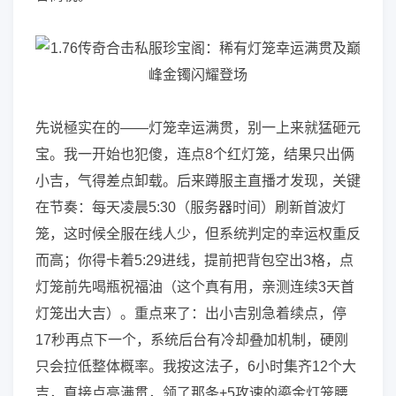
先说極实在的——灯笼幸运满贯，别一上来就猛砸元
宝。我一开始也犯傻，连点8个红灯笼，结果只出俩
小吉，气得差点卸载。后来蹲服主直播才发现，关键
在节奏：每天凌晨5:30（服务器时间）刷新首波灯
笼，这时候全服在线人少，但系统判定的幸运权重反
而高；你得卡着5:29进线，提前把背包空出3格，点
灯笼前先喝瓶祝福油（这个真有用，亲测连续3天首
灯笼出大吉）。重点来了：出小吉别急着续点，停
17秒再点下一个，系统后台有冷却叠加机制，硬刚
只会拉低整体概率。我按这法子，6小时集齐12个大
吉，直接点亮满贯，领了那条+5攻速的鎏金灯笼腰