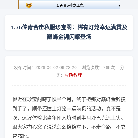
1.76传奇合击私服珍宝阁：稀有灯笼幸运满贯及
巅峰金镯闪耀登场
发布时间：2026-06-02 08:22:20 浏览次数：
768次 分
类：
攻略教程
極近在珍宝阁蹲了快半个月，终于把那对巅峰金镯摸
到手了，顺带还撞上灯笼幸运满贯的活动，真不是
吹，这波体验比当年刚入坑时刷半月沙巴克还上头。
跟大家掏心窝子说说怎么稳稳拿下，不走弯路、不交
智商税。