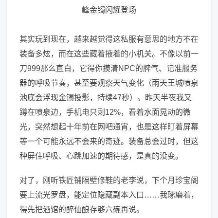
其实玩到现在，越来越觉得这私服有意思的地方不在
装备多炫，而在这些藏着掖着的小机关。不像以前一
刀999那么直白，它得你摸清NPC的脾气、记准服务
器的呼吸节奏，甚至要观察天气变化（雨天王城喷泉
池底会浮现金镯投影，持续47秒）。昨天半夜我又
蹲在喷泉边，手机电只剩12%，看着水面晃动的微
光，突然想起十年前在网吧通宵，也是这样盯着屏幕
等一个可能永远不会来的奇迹。装备总会过时，但这
种屏住呼吸、心跳加速的期待感，是真的没变。
对了，刚听铁匠铺隔壁修鞋的老李说，下个月珍宝阁
要上流光罗盘，能定位隐藏副本入口……我琢磨着，
得先把酒馆的醉仙酿存够六碗再说。