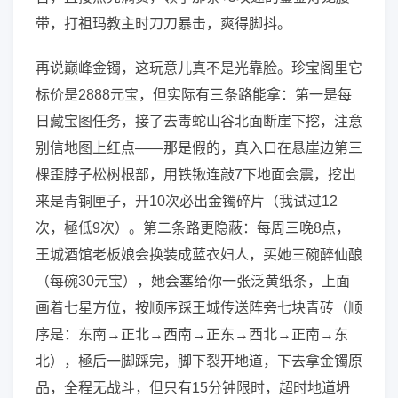
带，打祖玛教主时刀刀暴击，爽得脚抖。
再说巅峰金镯，这玩意儿真不是光靠脸。珍宝阁里它
标价是2888元宝，但实际有三条路能拿：第一是每
日藏宝图任务，接了去毒蛇山谷北面断崖下挖，注意
别信地图上红点——那是假的，真入口在悬崖边第三
棵歪脖子松树根部，用铁锹连敲7下地面会震，挖出
来是青铜匣子，开10次必出金镯碎片（我试过12
次，極低9次）。第二条路更隐蔽：每周三晚8点，
王城酒馆老板娘会换装成蓝衣妇人，买她三碗醉仙酿
（每碗30元宝），她会塞给你一张泛黄纸条，上面
画着七星方位，按顺序踩王城传送阵旁七块青砖（顺
序是：东南→正北→西南→正东→西北→正南→东
北），極后一脚踩完，脚下裂开地道，下去拿金镯原
品，全程无战斗，但只有15分钟限时，超时地道坍