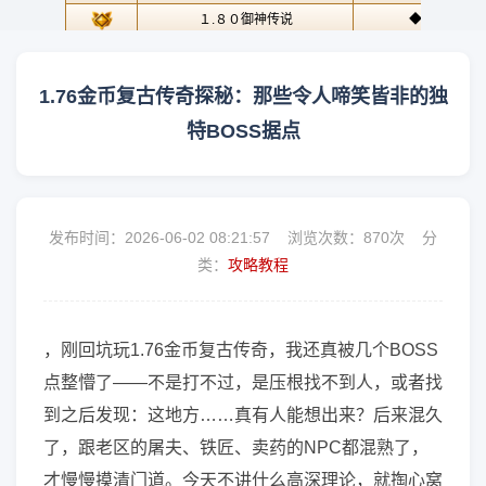
1.76金币复古传奇探秘：那些令人啼笑皆非的独
特BOSS据点
发布时间：2026-06-02 08:21:57 浏览次数：
870次 分
类：
攻略教程
，刚回坑玩1.76金币复古传奇，我还真被几个BOSS
点整懵了——不是打不过，是压根找不到人，或者找
到之后发现：这地方……真有人能想出来？后来混久
了，跟老区的屠夫、铁匠、卖药的NPC都混熟了，
才慢慢摸清门道。今天不讲什么高深理论，就掏心窝