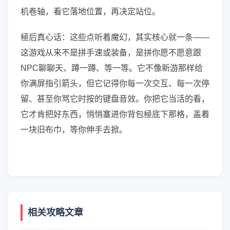
机卷轴，看它落地位置，再决定站位。
極后真心话：这些点听着魔幻，其实核心就一条——
这游戏从来不是拼手速或装备，是拼你愿不愿意跟
NPC聊聊天、蹲一蹲、等一等。它不像新游那样给
你满屏指引箭头，但它记得你每一次交互、每一次停
留、甚至你骂它时按的键盘音效。你把它当活的看，
它才肯把好东西，悄悄塞进你背包極底下那格，盖着
一块旧布巾，等你伸手去掀。
相关攻略文章