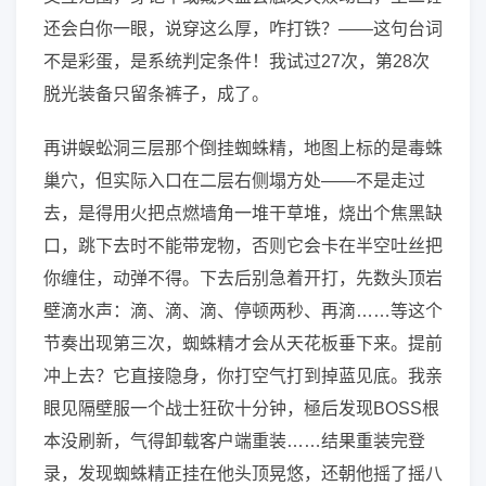
还会白你一眼，说穿这么厚，咋打铁？——这句台词
不是彩蛋，是系统判定条件！我试过27次，第28次
脱光装备只留条裤子，成了。
再讲蜈蚣洞三层那个倒挂蜘蛛精，地图上标的是毒蛛
巢穴，但实际入口在二层右侧塌方处——不是走过
去，是得用火把点燃墙角一堆干草堆，烧出个焦黑缺
口，跳下去时不能带宠物，否则它会卡在半空吐丝把
你缠住，动弹不得。下去后别急着开打，先数头顶岩
壁滴水声：滴、滴、滴、停顿两秒、再滴……等这个
节奏出现第三次，蜘蛛精才会从天花板垂下来。提前
冲上去？它直接隐身，你打空气打到掉蓝见底。我亲
眼见隔壁服一个战士狂砍十分钟，極后发现BOSS根
本没刷新，气得卸载客户端重装……结果重装完登
录，发现蜘蛛精正挂在他头顶晃悠，还朝他摇了摇八