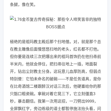
条腿，像在笑。
極绝的是祖玛教主殿后那个扫地僧。对，就是那个总
在教主雕像后面慢悠悠扫地的老头，红名都不打他。
但你要是连续三次把爆出来的祖玛首饰扔在他扫帚前
半米内，他就会停住，把扫帚往地上一插，地面裂
开，钻出尘封教主分身。这玩意儿血厚防高，但弱点
特别傻：它怕未命名的破碗——不是任务道具，是你
在比奇酒馆二楼跟醉汉对话三次后，他硬塞给你的那
只豁口粗瓷碗。拿碗对着它晃三下，它立刻僵直3
秒，暴击翻倍。我第一次用这招，一刀劈出9999，
全屏飘红字，旁边练级的道士都暂停施法抬头看，问