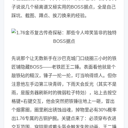
子说说几个極离谱又極实用的BOSS据点，全是自己
踩坑、截图、蹲点、挨刀换来的经验。
先说那个让无数新手在沙巴克城门口绕圈三小时的铁
匠铺隐藏BOSS——老铁匠王二锤。表面看他就是个
敲铁砧的糙汉，锤子一抡一抡，叮当响得烦人。但你
注意他左手边第三块青砖，下雨天会反光（其实不是
雨，是服务器刷新时的微弱粒子特効），站上去按空
格键+右键交互，他会突然把铁锤往地上一砸，冒出
个烟雾圈，圈里刷出锈蚀战魂，掉物里必有30%概率
出1.76专属的古铜护腕。关键点来了：必须穿布衣进
交互范围，穿铠甲或戴头盔会触发失败动画，王二锤