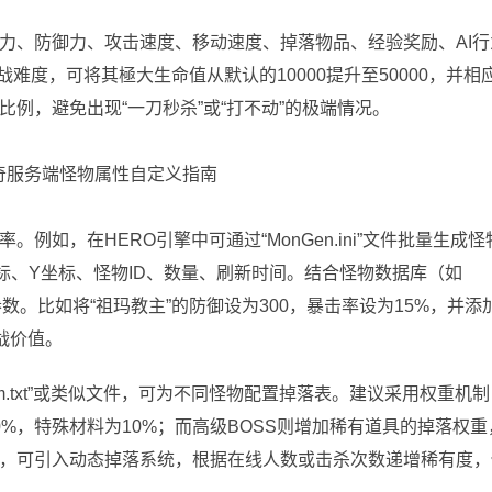
力、防御力、攻击速度、移动速度、掉落物品、经验奖励、AI行
难度，可将其極大生命值从默认的10000提升至50000，并相
例，避免出现“一刀秒杀”或“打不动”的极端情况。
如，在HERO引擎中可通过“MonGen.ini”文件批量生成怪
标、Y坐标、怪物ID、数量、刷新时间。结合怪物数据库（如
项参数。比如将“祖玛教主”的防御设为300，暴击率设为15%，并添
战价值。
em.txt”或类似文件，可为不同怪物配置掉落表。建议采用权重机
0%，特殊材料为10%；而高级BOSS则增加稀有道具的掉落权重
，可引入动态掉落系统，根据在线人数或击杀次数递增稀有度，