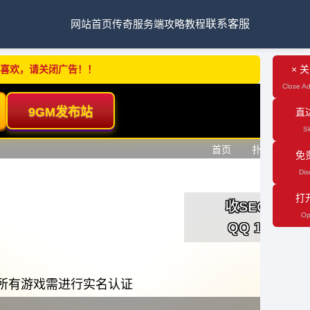
网站首页
传奇服务端
攻略教程
联系客服
不喜欢，请关闭广告！！
× 
Close Ad
直
Sk
免
Dis
打
Op