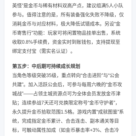
英怪”是金币与稀有材料双高产点，建议组满5人小队
参与。值得注意的是，所有装备强化失败不降级，仅
消耗金币与对应材料，极大降低试错成本。另设“金
币寄售行”功能：玩家可将闲置物品挂单出售，系统
收取0.8%手续费，资金实时到账钱包，支持提现至
绑定支付宝（需实名认证）。
第五步：中后期可持续成长规划
当角色等级突破35级，重点转向“合击进阶”与“公会
共建”。加入活跃公会后，可参与每周六晚的“金币攻
城战”——占领主城资源点可为全体会员发放金币津
贴；连续参战7天还可兑换限定称号“金币守护者”，
永久提升金币拾取范围1.5格。游戏内置“成就图鉴”系
统，完成指定金币累计、合击连击、副本通关等目
标，可触动属性加成（如金币暴击率+3%、合击冷