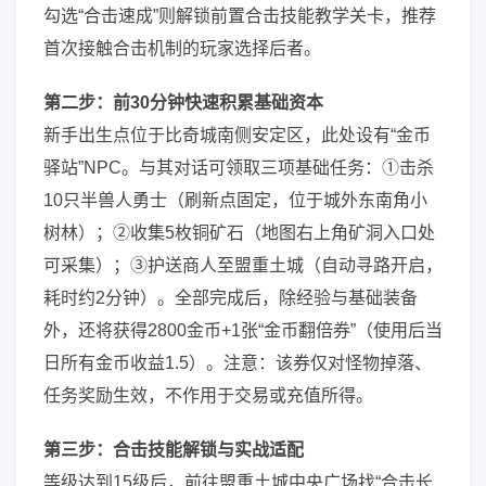
勾选“合击速成”则解锁前置合击技能教学关卡，推荐
首次接触合击机制的玩家选择后者。
第二步：前30分钟快速积累基础资本
新手出生点位于比奇城南侧安定区，此处设有“金币
驿站”NPC。与其对话可领取三项基础任务：①击杀
10只半兽人勇士（刷新点固定，位于城外东南角小
树林）；②收集5枚铜矿石（地图右上角矿洞入口处
可采集）；③护送商人至盟重土城（自动寻路开启，
耗时约2分钟）。全部完成后，除经验与基础装备
外，还将获得2800金币+1张“金币翻倍券”（使用后当
日所有金币收益1.5）。注意：该券仅对怪物掉落、
任务奖励生效，不作用于交易或充值所得。
第三步：合击技能解锁与实战适配
等级达到15级后，前往盟重土城中央广场找“合击长