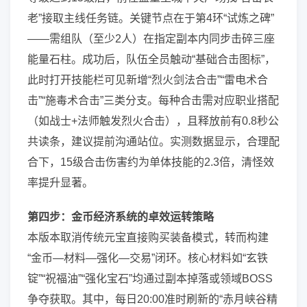
老”接取主线任务链。关键节点在于第4环“试炼之碑”
——需组队（至少2人）在指定副本内同步击碎三座
能量石柱。成功后，队伍全员触动“基础合击图标”，
此时打开技能栏可见新增“烈火剑法合击”“雷电术合
击”“施毒术合击”三类分支。每种合击需对应职业搭配
（如战士+法师触发烈火合击），且释放前有0.8秒公
共读条，建议提前沟通站位。实测数据显示，合理配
合下，15级合击伤害约为单体技能的2.3倍，清怪效
率提升显著。
第四步：金币经济系统的卓效运转策略
本版本取消传统元宝直接购买装备模式，转而构建
“金币—材料—强化—交易”闭环。核心材料如“玄铁
锭”“祝福油”“强化宝石”均通过副本掉落或领域BOSS
争夺获取。其中，每日20:00准时刷新的“赤月峡谷精