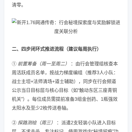
清零。
二、四步闭环式推进流程（建议每周执行）
①
前置筹备（周一至周二）
：由行会管理组核查本
周活跃成员名单，按战力梯度编组（推荐3人小队：
战士主坦+法师清场+道士辅助），同步在行会频道
公示当日目标层与核心目标（如“触动东区三座青铜
机关”）。每位成员需提前准备3组金创药、1瓶强效
太阳水及至少2枚传送卷轴。
②
探路测绘（周三）
：派遣2支轻装小队进入目标
层，不求击杀，专注标记。使用游戏内“秘境留痕”功