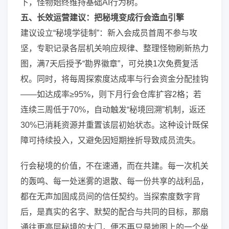
下，怪物始终维持基础AI行为树。
五、长效运营建议：把秘境变成行会造血引擎
建议设立“秘境学徒制”：新入会成员首周不参与攻
坚，专职记录各层机关响应规律、整理怪物刷新热力
图，满7天后授予“勘界徽章”，可兑换1次免费复活
权。同时，将每周探索度达成率与行会资金分配挂钩
——如达成率≥95%，则下月行会仓库扩容2格；若
连续三周低于70%，自动触发“秘境回溯”机制，返还
30%已消耗资源并重置该层初始状态。这种设计既保
障可持续投入，又避免因短期挫折导致成员流失。
行会秘境的价值，不在速通，而在共建。每一次机关
的轰鸣、每一处迷雾的退散、每一份共享的战利品，
都在无声加固成员间的信任契约。当探索度数字背
后，是真实的名字、默契的配合与共同的目标，那扇
通往更高层秘境的大门，便不再只是地图上的一个坐