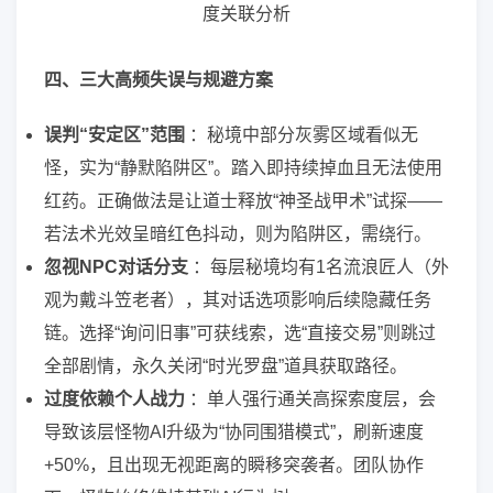
四、三大高频失误与规避方案
误判“安定区”范围
：秘境中部分灰雾区域看似无
怪，实为“静默陷阱区”。踏入即持续掉血且无法使用
红药。正确做法是让道士释放“神圣战甲术”试探——
若法术光效呈暗红色抖动，则为陷阱区，需绕行。
忽视NPC对话分支
：每层秘境均有1名流浪匠人（外
观为戴斗笠老者），其对话选项影响后续隐藏任务
链。选择“询问旧事”可获线索，选“直接交易”则跳过
全部剧情，永久关闭“时光罗盘”道具获取路径。
过度依赖个人战力
：单人强行通关高探索度层，会
导致该层怪物AI升级为“协同围猎模式”，刷新速度
+50%，且出现无视距离的瞬移突袭者。团队协作