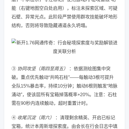
能（右键地图空白处启用），标注未探索区域、可疑
石壁、异常光点。此阶段严禁使用群攻技能破坏地形
结构，否则将导致隐藏通道永久坍塌。
③
协同攻坚（周四至周五）
：依据测绘图集中突
破。重点优先触动“共鸣石柱”——每触动3根可提升
全队15%暴击率，持续10分钟；触动6根则触发“地脉
涌动”，使该层所有宝箱掉落概率+20%。注意：石柱
需在90秒内连续触动，超时重置计时。
④
收尾沉淀（周六）
：清理剩余精英、开启已标记
宝箱，统计本周新增探索度。由会长在行会日志中填