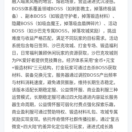
融入暗黑风格的地宫、熔岩场景，营造递进式沉浸感。
BOSS体系覆盖领域BOSS（如刺影教主，掉落终极装
备）、副本BOSS（如锻造守护者，掉落锻造材料）、
隐藏BOSS（如吸血魔王，掉落吸血盾牌碎片）、活动
BOSS（如沙巴克专属BOSS，掉落攻城奖励），挑战
难度与收益严格匹配，满足不同玩家的目标需求。活动
系统包含每日签到、沙巴克攻城、打金专场、锻造福利
日，日常福利兼顾休闲玩家的资源获取，沙巴克攻城则
为PK爱好者提供竞技舞台。经济体系采用“金币+元宝
+锻造材料”三元结构，打金玩家可通过击杀BOSS获取
材料、装备兑换元宝，服务器通过调控BOSS产出频率
与材料消耗速度，避免通货膨胀，维持长期生态稳定。
该版本适配长期稳定服、公益情怀服、商业盈利服三种
运营模式，长期稳定服可通过四大陆递进内容延长服务
器生命周期，公益情怀服可弱化付费点强化探索乐趣，
商业盈利服可通过赞助特权、锻造材料礼包、攻城专属
奖励实现变现。依托传奇情怀社群传播拉新，通过“复古
微变+四大陆”的差异化定位吸引玩家，递进式成长路