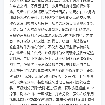
该版本精准定位为复古微变类型，玩法节奏介于纯复古
与中变之间，既保留祖玛、赤月等经典地图的探索乐
趣，又通过四大陆拓展缩短成长周期，让玩家在1-2周内
即可触及核心玩法，同时避免了快餐化体验的空虚感。
核心玩法围绕四大陆展开，从初始玛法大陆到终极刺影
大陆，每片大陆都配备专属副本、BOSS与装备体系，
专属锻造系统则允许玩家通过BOSS掉落的材料，为武
器、防具定制专属属性（如暴击、吸血、魔法恢复），
吸血盾牌作为核心创新，不仅为近战职业提供持续续
航，也通过碎片合成、升级机制为休闲玩家提供长期追
求目标。三职业平衡设计上，战士适配吸血盾牌强化近
战生存，法师优化魔法盾冷却与范围兼顾输出与自保，
道士提升宝宝AI与毒素伤害增强辅助与爆发能力，既保
留“战坦、法爆、道辅”的职业特色，又在PK、打宝场景
中实现竞技公平。装备系统从基础白装到刺影终极套
装，等级划分遵循“大陆递进”逻辑，获取途径涵盖BOSS
掉落、副本产出、专属锻造、打金兑换，强化升级采用
“材料消耗+成功率保障”机制，套装效果则根据职业特性