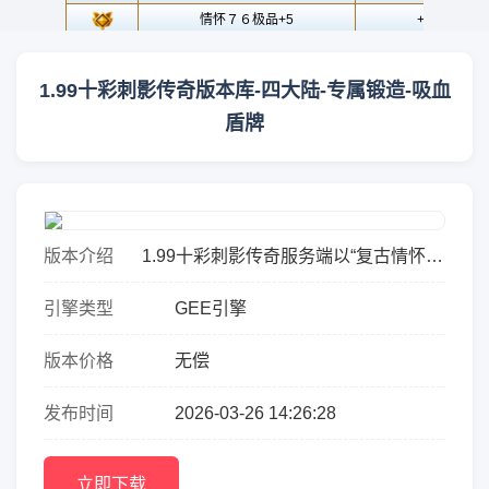
1.99十彩刺影传奇版本库-四大陆-专属锻造-吸血
盾牌
版本介绍
1.99十彩刺影传奇服务端以“复古情怀为
骨，微变创新为魂”为设计初衷，在保留
引擎类型
GEE引擎
1.76-1.99经典元素的基础上，通过四大
陆递进式探索、专属...
版本价格
无偿
发布时间
2026-03-26 14:26:28
立即下载