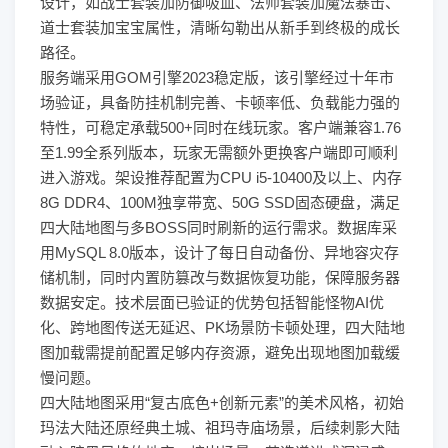
设计，如战士套装加防御吸血、法师套装加魔法暴击、
道士套装加宝宝属性，清晰勾勒出从新手到终极的成长
路径。
服务端采用GOM引擎2023稳定版，该引擎经过十年市
场验证，具备防挂机制完善、卡顿率低、负载能力强的
特性，可稳定承载500+同时在线玩家。客户端兼容1.76
至1.99全系列版本，玩家无需额外更换客户端即可顺利
进入游戏。架设推荐配置为CPU i5-10400及以上、内存
8G DDR4、100M独享带宽、50G SSD固态硬盘，满足
四大陆地图与多BOSS同时刷新的运行需求。数据库采
用MySQL 8.0版本，设计了每日自动备份、异地容灾存
储机制，同时内置防篡改与数据恢复功能，保障服务器
数据安定。技术层面已验证的优势包括智能怪物AI优
化、跨地图传送无延迟、PK场景防卡顿处理，四大陆地
图加载需提前配置足够内存资源，避免出现地图加载缓
慢问题。
四大陆地图采用“复古底色+创新元素”的美术风格，初始
玛法大陆还原经典土城、祖玛寺庙场景，后续刺影大陆