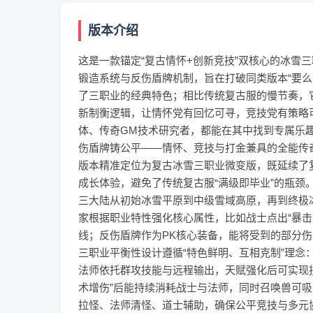
版本介绍
这是一款锚定“复古情怀+创新竞技”双核心的冰雪
锻造系统与反伤盾牌机制，旨在打破同类版本“要
了三职业的经典特色；相比传统复古服的慢节奏，
新制衡逻辑，让情怀党有回忆可寻，竞技党有策略
体、传奇GM技术研究者，都能在其中找到专属乐
伤盾牌铸公平——情怀、竞技与打金兼具的全能传
版本精准定位为复古冰雪三职业微变版，既延续了
成长体验，避免了传统复古服“满级即毕业”的瓶颈。
三大陆从初始冰雪平原到中级雪域高原，再到终极
家根据职业特性强化核心属性，比如战士点出“暴击叠
线；反伤盾牌作为PK核心装备，能将受到的部分伤
三职业平衡性设计遵循“特色鲜明、互相克制”理
法师依托群攻技能与远程输出，天赋强化后可实现技
术增伤”后能持续消耗战士与法师，同时召唤兽可吸
拉怪、法师清怪、道士辅助，确保公平竞技与多元