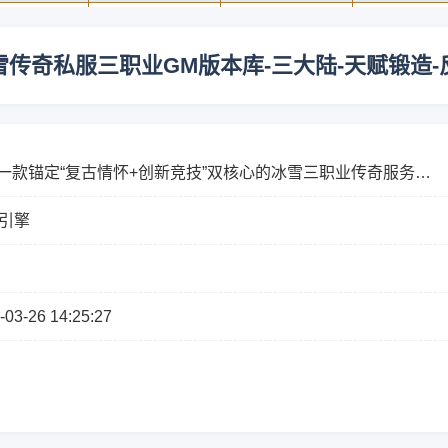
雪传奇私服三职业GM版本库-三大陆-天赋锻造-
一款锚定“复古情怀+创新竞技”双核心的冰雪三职业传奇服务
以经典1.76冰雪版本为基底，融入三大陆拓界玩法、天赋锻造系
E引擎
.
-03-26 14:25:27