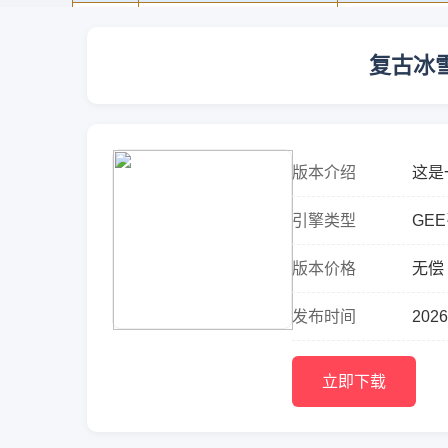
复古冰
版本介绍
这是
端，
引擎类型
GE
统与..
版本价格
无偿
发布时间
2026
立即下载