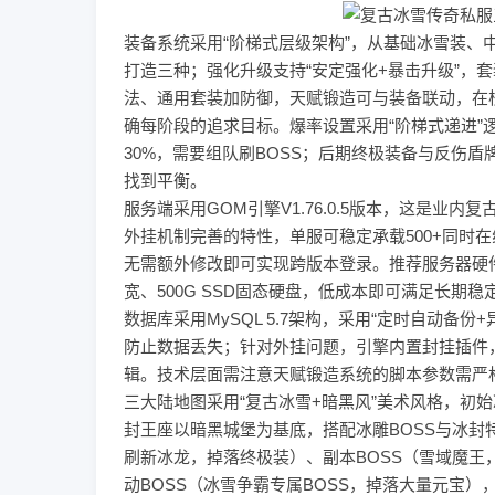
装备系统采用“阶梯式层级架构”，从基础冰雪装
打造三种；强化升级支持“安定强化+暴击升级”，
法、通用套装加防御，天赋锻造可与装备联动，在
确每阶段的追求目标。爆率设置采用“阶梯式递进”
30%，需要组队刷BOSS；后期终极装备与反伤盾
找到平衡。
服务端采用GOM引擎V1.76.0.5版本，这是
外挂机制完善的特性，单服可稳定承载500+同时在线
无需额外修改即可实现跨版本登录。推荐服务器硬件配置为：
宽、500G SSD固态硬盘，低成本即可满足长期稳
数据库采用MySQL 5.7架构，采用“定时自动
防止数据丢失；针对外挂问题，引擎内置封挂插件
辑。技术层面需注意天赋锻造系统的脚本参数需严
三大陆地图采用“复古冰雪+暗黑风”美术风格，初
封王座以暗黑城堡为基底，搭配冰雕BOSS与冰封
刷新冰龙，掉落终极装）、副本BOSS（雪域魔王
动BOSS（冰雪争霸专属BOSS，掉落大量元宝