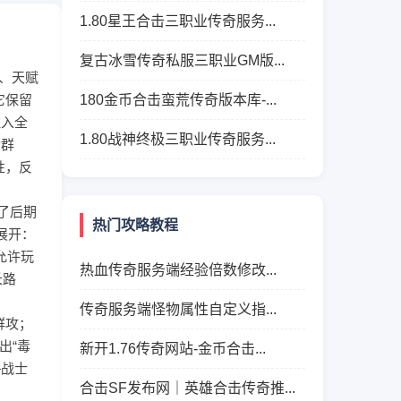
1.80星王合击三职业传奇服务...
复古冰雪传奇私服三职业GM版...
法、天赋
它保留
180金币合击蛮荒传奇版本库-...
注入全
1.80战神终极三职业传奇服务...
金群
性，反
了后期
热门攻略教程
展开：
允许玩
热血传奇服务端经验倍数修改...
长路
传奇服务端怪物属性自定义指...
群攻；
出“毒
新开1.76传奇网站-金币合击...
—战士
合击SF发布网｜英雄合击传奇推...