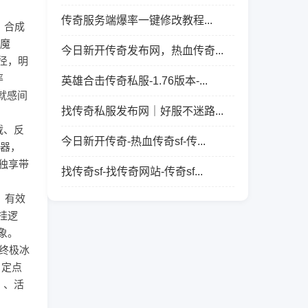
传奇服务端爆率一键修改教程...
、合成
加魔
今日新开传奇发布网，热血传奇...
径，明
率
英雄合击传奇私服-1.76版本-...
就感间
找传奇私服发布网｜好服不迷路...
载、反
今日新开传奇-热血传奇sf-传...
录器，
M独享带
找传奇sf-找传奇网站-传奇sf...
，有效
挂逻
象。
，终极冰
日定点
）、活