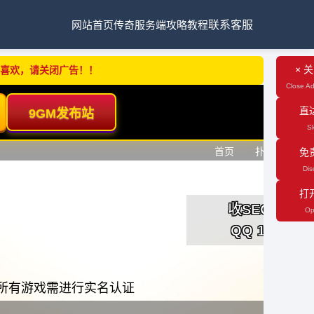
网站首页
传奇服务端
攻略教程
联系客服
× 
不喜欢，请关闭广告！！
Close Ad
直
Sk
免
Dis
打
Op