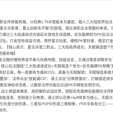
三职业传奇服务端，以经典1.76冰雪版本为基底，融入三大陆拓界玩
么复古无新意，要么创新失平衡”的困境。相比单职业冰雪服的单调，
它通过三大陆递进式内容延长游戏生命周期，反伤盾牌则为PK玩法
可玩，打金党有收益可得。情怀复古玩家、硬核PK爱好者、稳定打
趣。【核心卖点：复古冰雪三职业，三大陆拓界成长，天赋锻造塑个
奇服务端】
复古服的慢热养成节奏与经典地图、技能设定，又通过微变调整优化
核心玩法围绕“三大陆递进成长+天赋锻造个性化+反伤盾牌PK制衡”
冰封王座，每一层都有专属BOSS、装备与天赋解锁；天赋锻造系统
加”、法师点出“技能减CD”、道士点出“召唤兽强化”，打破固定成
害反弹给攻击者，让脆皮法师也能在近战PK中拥有反制空间。
念：战士保留高爆发、高防御的近战优势，搭配反伤盾牌后能硬抗法师
能连发，克制道士召唤兽；道士则以召唤+buff体系为核心，天赋点
引仇恨分担伤害，三者在PVP中形成三角制衡，PVE中各有分工—
协作。