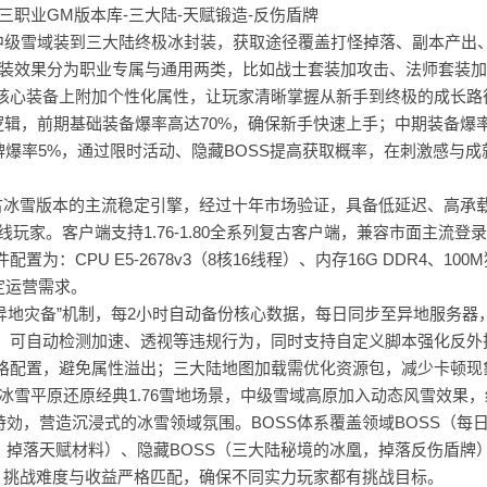
、中级雪域装到三大陆终极冰封装，获取途径覆盖打怪掉落、副本产出
套装效果分为职业专属与通用两类，比如战士套装加攻击、法师套装
核心装备上附加个性化属性，让玩家清晰掌握从新手到终极的成长路
逻辑，前期基础装备爆率高达70%，确保新手快速上手；中期装备爆
牌爆率5%，通过限时活动、隐藏BOSS提高获取概率，在刺激感与成
业内复古冰雪版本的主流稳定引擎，经过十年市场验证，具备低延迟、高承
玩家。客户端支持1.76-1.80全系列复古客户端，兼容市面主流登
CPU E5-2678v3（8核16线程）、内存16G DDR4、100
定运营需求。
备份+异地灾备”机制，每2小时自动备份核心数据，每日同步至异地服务器
，可自动检测加速、透视等违规行为，同时支持自定义脚本强化反外
格配置，避免属性溢出；三大陆地图加载需优化资源包，减少卡顿现
始冰雪平原还原经典1.76雪地场景，中级雪域高原加入动态风雪效果
特効，营造沉浸式的冰雪领域氛围。BOSS体系覆盖领域BOSS（每
，掉落天赋材料）、隐藏BOSS（三大陆秘境的冰凰，掉落反伤盾牌
），挑战难度与收益严格匹配，确保不同实力玩家都有挑战目标。