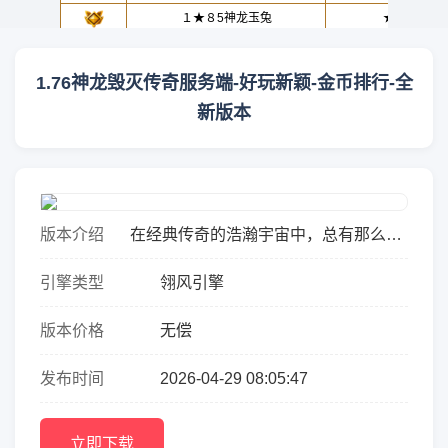
1.76神龙毁灭传奇服务端-好玩新颖-金币排行-全
新版本
版本介绍
在经典传奇的浩瀚宇宙中，总有那么一
款版本能够唤醒玩家心中最纯粹的热血
引擎类型
翎风引擎
与激情。1.76神龙毁灭传奇服务端，正
是这样一款集复古情怀与...
版本价格
无偿
发布时间
2026-04-29 08:05:47
立即下载