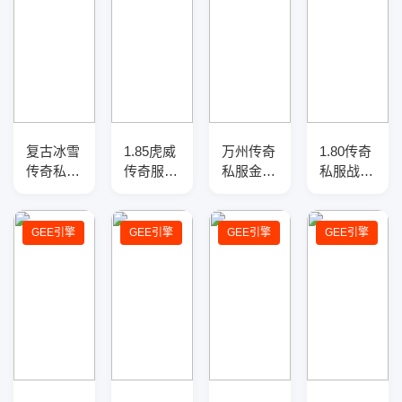
复古冰雪
1.85虎威
万州传奇
1.80传奇
传奇私服
传奇服务
私服金币
私服战神
三职业
端-三大
版本三职
复古三职
GM版本
陆-指环
业版本
业服务
库-三大
王-渡劫
库-三大
端-三大
GEE引擎
GEE引擎
GEE引擎
GEE引擎
陆-天赋
使者-爵
陆-特戒
陆-神器
锻造-反
位修炼
合成-幸
淬炼-爆
伤盾牌
运盾牌
率盾牌