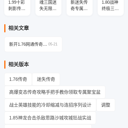
1.99十彩
魂三国迷
新迷失传
1.80战神
刺影传奇
失无限刀
奇专属版
终极三职
版本库-
神器单职
本v3.11
业传奇服
四大陆-
业传奇版
研发
务端-四
专属锻
本-带假
大陆-神
相关文章
造-吸血
人-SD插
兵淬炼-
盾牌
件-自动
切割盾牌
新开1.76网通传奇：
05-21
回收-12
行会秘境探索度与奖
大陆
励解锁进度关联分析
相关版本
1.76传奇
迷失传奇
高爆变态传奇攻略手把手教你领取专属聚宝盆
战士英雄技能的冷却缩减与连招序列设计
调整
1.85神龙合击杀敌思路沙城攻城狂战实战