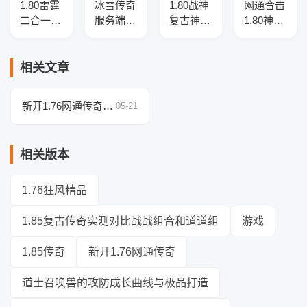
1.80雷霆
冰雪传奇
1.80战神
网通合击
二合一传
服务端-
复古神器
1.80神器
奇私服服
吃鸡战
刀速单职
三职业传
务端-三
场-全新
业服务
奇服务
职业-带
玩法-神
端-智能
端-带光
相关文章
假人-限
器光柱-
假人-自
柱-自动
量礼包-
GEE引擎
动回收-
回收-自
新开1.76网通传奇：
05-21
GOM引
九大陆
动拾取-
行会秘境探索度与奖
擎
三大陆
励解锁进度关联分析
相关版本
1.76狂风精品
1.85复古传奇实测对比战战组合和道道组
游戏
1.85传奇
新开1.76网通传奇
道士召唤兽的攻防成长曲线与极品打造