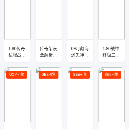
1.80传奇
传奇架设
09月藏海
1.80战神
私服战神
全解析：
迷失神力
终极三职
复古三职
新手与进
倍攻速单
业传奇服
业服务
阶玩家的
职业传奇
务端-四
端-三大
实用指南
服务端-
大陆-神
GOM引擎
GEE引擎
GEE引擎
翎风引擎
陆-神器
智能假
兵淬炼-
淬炼-爆
人-SD插
切割盾牌
率盾牌
件-自动
回收