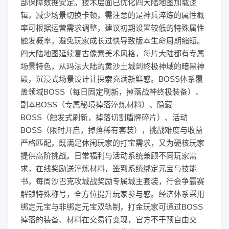
部保障数据安定。技术层面已优化四大陆地图加载逻
辑，减少场景切换卡顿，需注意的是神兵淬炼的属性概
率可根据运营需求调整，建议初期设置较低的特殊属性
触发概率，避免玩家成长过快导致版本生命周期缩短。
四大陆地图延续复古像素美术风格，每片大陆都有专属
场景特色，从玛法大陆的黄沙土城到终极神域的暗黑神
殿，沉浸式场景设计让探索充满新鲜感。BOSS体系覆
盖领域BOSS（每日固定刷新，掉落战神终极装备）、
副本BOSS（专属秘境掉落淬炼材料）、隐藏
BOSS（触发式刷新，掉落切割盾牌碎片）、活动
BOSS（限时开启，掉落稀有套装），挑战难度与收益
严格匹配，既满足休闲玩家的打宝需求，又为硬核玩家
提供高阶挑战。日常福利与活动系统兼顾不同玩家需
求，在线奖励送淬炼材料，签到系统绑定元宝与技能
书，每周沙巴克攻城战奖励专属城主套装，行会争霸赛
解锁特殊称号，全方位提升玩家参与感。经济体系采用
绑定元宝与非绑定元宝双轨制，打金玩家可通过BOSS
掉落的装备、材料在交易行变现，官方不干预自由交