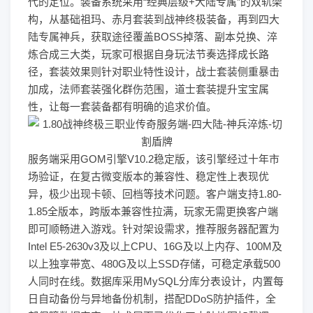
代的定位。装备系统采用“经典层级+大陆专属”的双轨架
构，从基础祖玛、赤月套装到战神终极装备，再到四大
陆专属神兵，获取途径覆盖BOSS掉落、副本兑换、淬
炼合成三大类，玩家可根据自身玩法节奏选择成长路
径，套装效果则针对职业特性设计，战士套装侧重暴击
加成，法师套装强化群伤范围，道士套装提升宝宝属
性，让每一套装备都有明确的追求价值。
服务端采用GOM引擎V10.2稳定版，该引擎经过十年市
场验证，在复古微变版本的兼容性、稳定性上表现优
异，极少出现卡顿、回档等技术问题。客户端支持1.80-
1.85全版本，跨版本兼容性拉满，玩家无需更换客户端
即可顺畅进入游戏。针对架设需求，推荐服务器配置为
Intel E5-2630v3及以上CPU、16G及以上内存、100M及
以上独享带宽、480G及以上SSD存储，可稳定承载500
人同时在线。数据库采用MySQL分库分表设计，内置每
日自动备份与异地备份机制，搭配DDoS防护插件，全