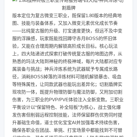
版本定位为复古微变三职业，既保留1.80版本的经典地
图、技能与装备体系，又加入微变元素优化成长节奏
——比纯复古服的升级、打宝速度更快，但远不及中变
服的浮躁感，玩家既能找回蹲守赤月BOSS的怀旧体
验，又能在合理周期内解锁高阶成长目标。核心玩法
上，四大陆递进式探索打破传统复古服的地图边界，从
熟悉的玛法大陆到神秘的终极神域，每片大陆都对应专
属装备与挑战；神兵淬炼系统为武器赋予专属成长路
径，消耗BOSS掉落的淬炼材料可随机解锁暴击、吸血
等特殊属性，让同款武器也能玩出差异化；切割盾牌实
现攻防一体，既提升物理防御与魔法防御，又附加切割
伤害，为三职业的PVP/PVE体验注入全新变数。三职业
平衡设计以“保留特色、补全短板”为核心，战士强化爆
发伤害但削弱远程控制技能，法师保留群伤优势同时提
升基础生命值，道士优化宝宝AI并加强毒术持续伤害，
确保各职业在团战、单挑、打宝场景中都能找到不可替