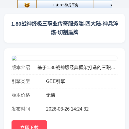
1.80战神终极三职业传奇服务端-四大陆-神兵淬
炼-切割盾牌
版本介绍
基于1.80战神版经典框架打造的三职业
服务端，以“复刻情怀+长线创新”为核心
引擎类型
GEE引擎
设计理念，在保留复古玩法内核的同
时，通过四大陆递进式探...
版本价格
无偿
发布时间
2026-03-26 14:24:32
立即下载