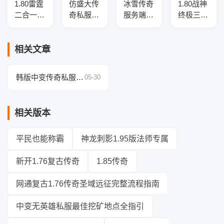
1.80雷霆
仿盛大传
冰雪传奇
1.80战神
二合一传
奇私服
服务端-
终极三职
奇私服服
1.76-
吃鸡战
业传奇服
务端-三
v3.7.7传
场-全新
务端-切
职业-带
奇服务
玩法-神
割重鉴-
相关文章
假人-限
端-新地
器光柱-
终极时
量礼包-
图-黄金
GEE引擎
装-精灵
韩版中变传奇私服_
05-30
GOM引
BOSS-神
使者-
特色天裂合击_今日
擎
器版
GOM引
新开韩版服
擎
相关版本
平民也能称霸
神龙刺影1.95版法师专属
新开1.76复古传奇
1.85传奇
网通复古1.76传奇圣域远征完整流程指南
中变无英雄私服最佳挖矿地点全指引