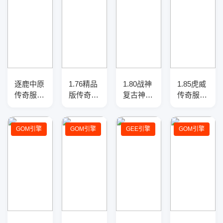
逐鹿中原
1.76精品
1.80战神
1.85虎威
传奇服务
版传奇服
复古神器
传奇服务
端——开
务端-复
刀速单职
端-三大
光注灵、
古复刻-
业服务
陆-指环
星罗棋
重构玩法
端-智能
王-渡劫
GOM引擎
GOM引擎
GEE引擎
GOM引擎
盘、宗师
平衡
假人-自
使者-爵
之威，搭
动回收-
位修炼
载GOM
九大陆
引擎