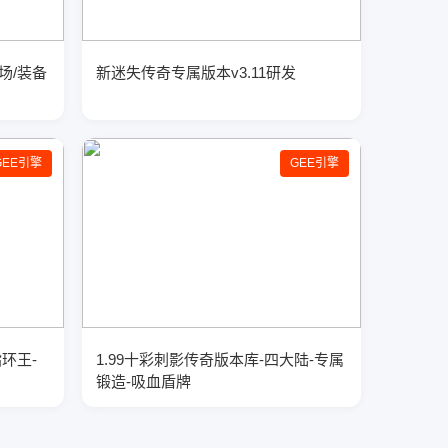
场/装备
新迷失传奇专属版本v3.11研发
GEE引擎
GEE引擎
指环王-
1.99十彩刺影传奇版本库-四大陆-专属
锻造-吸血盾牌