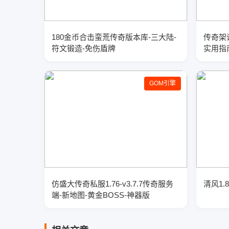
180金币合击蛮荒传奇版本库-三大陆-
传奇架
符文锻造-免伤盾牌
实用指
GOM引擎
仿盛大传奇私服1.76-v3.7.7传奇服务
清风1
端-新地图-黄金BOSS-神器版