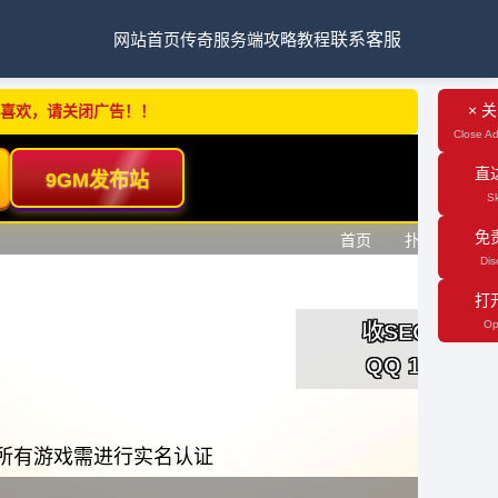
网站首页
传奇服务端
攻略教程
联系客服
× 
不喜欢，请关闭广告！！
Close Ad
直
Sk
免
Dis
打
Op