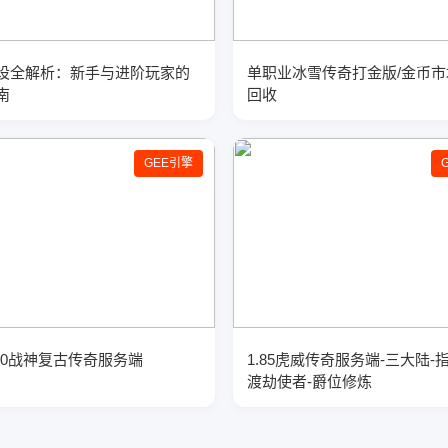
设全解析：新手与进阶玩家的
单职业冰雪传奇打金版/金币市
南
回收
GEE引擎
.80战神复古传奇服务端
1.85虎威传奇服务端-三大陆-
渡劫使者-爵位修炼