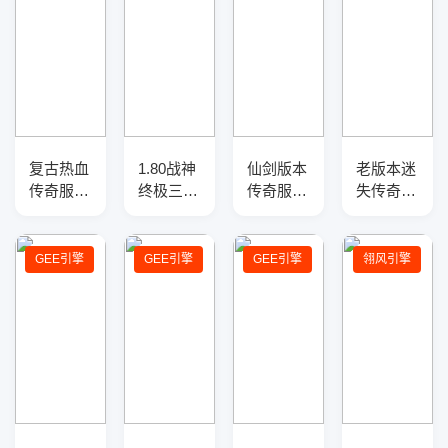
复古热血
1.80战神
仙剑版本
老版本迷
传奇服务
终极三职
传奇服务
失传奇光
端-+3金
业传奇服
端-全新
柱版带假
币版三职
务端-四
职业-新
人系统介
业一条龙
大陆-神
技能-战
绍
GEE引擎
GEE引擎
GEE引擎
翎风引擎
版本-装
兵淬炼-
场地图-
备展示
切割盾牌
GEE引擎