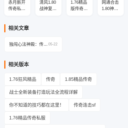
赤月新开
清风1.80
1.76精品
网通合击
传奇私服
战神复古
版传奇服
1.80神器
复古三职
传奇服务
务端-复
三职业传
业传奇版
端
古复刻-
奇服务
本库-五
重构玩法
端-带光
相关文章
大陆-特
平衡
柱-自动
殊合成-
回收-自
独闯心法神殿：传奇
05-22
防御盾牌
动拾取-
私服玩法全解析，你
三大陆
准备好了吗？
相关版本
1.76狂风精品
传奇
1.85精品传奇
战士全新装备打造玩法全流程详解
你不知道的技巧都在这里！
传奇连击sf
1.76精品传奇私服