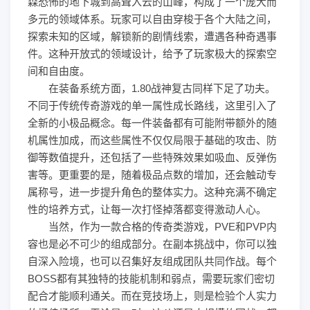
森恐怖的地下城到高耸入云的山峰，构成了一个庞大而
多元的领域体系。玩家可以自由穿梭于各个大陆之间，
探索未知的区域，解锁新的剧情线索，遭遇各种奇遇事
件。这种开放式的领域设计，给予了玩家极大的探索空
间和自由度。
在装备系统方面，1.80战神复古同样下足了功夫。
不同于传统传奇游戏的单一属性成长路线，这里引入了
全新的小极品概念。每一件装备都有可能附带额外的随
机属性加成，而这些属性不仅仅局限于基础的攻击、防
御等数值提升，还包括了一些特殊效果如吸血、反弹伤
害等。更重要的是，随着极品点数的增加，还会触动专
属称号，进一步提升角色的整体实力。这种充满不确定
性的培养方式，让每一次打怪掉落都变得激动人心。
当然，作为一款合格的传奇类游戏，PVE和PVP内
容也是必不可少的组成部分。在副本挑战中，你可以独
自深入险境，也可以召集好友组成团队共同作战。每个
BOSS都有其独特的技能机制和弱点，需要玩家们密切
配合才能顺利通关。而在竞技场上，则是检验个人实力