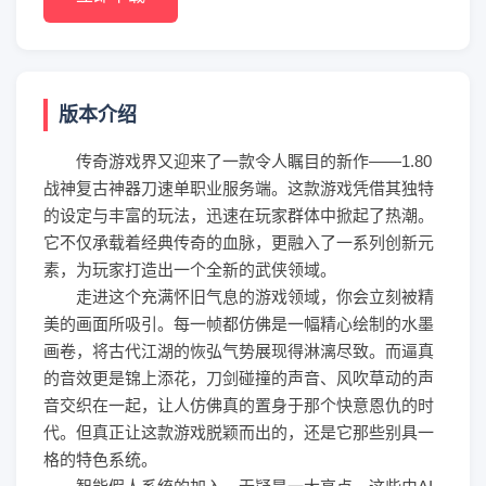
版本介绍
传奇游戏界又迎来了一款令人瞩目的新作——1.80
战神复古神器刀速单职业服务端。这款游戏凭借其独特
的设定与丰富的玩法，迅速在玩家群体中掀起了热潮。
它不仅承载着经典传奇的血脉，更融入了一系列创新元
素，为玩家打造出一个全新的武侠领域。
走进这个充满怀旧气息的游戏领域，你会立刻被精
美的画面所吸引。每一帧都仿佛是一幅精心绘制的水墨
画卷，将古代江湖的恢弘气势展现得淋漓尽致。而逼真
的音效更是锦上添花，刀剑碰撞的声音、风吹草动的声
音交织在一起，让人仿佛真的置身于那个快意恩仇的时
代。但真正让这款游戏脱颖而出的，还是它那些别具一
格的特色系统。