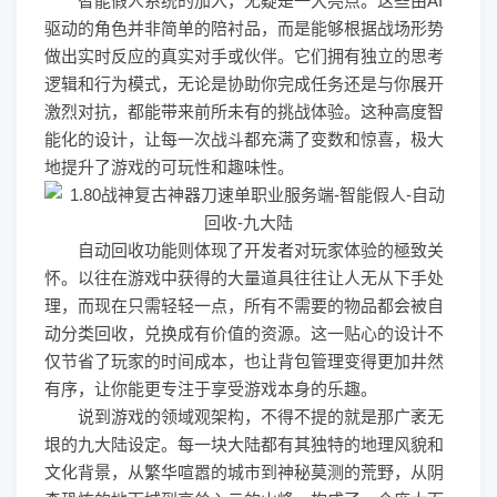
智能假人系统的加入，无疑是一大亮点。这些由AI
驱动的角色并非简单的陪衬品，而是能够根据战场形势
做出实时反应的真实对手或伙伴。它们拥有独立的思考
逻辑和行为模式，无论是协助你完成任务还是与你展开
激烈对抗，都能带来前所未有的挑战体验。这种高度智
能化的设计，让每一次战斗都充满了变数和惊喜，极大
地提升了游戏的可玩性和趣味性。
自动回收功能则体现了开发者对玩家体验的極致关
怀。以往在游戏中获得的大量道具往往让人无从下手处
理，而现在只需轻轻一点，所有不需要的物品都会被自
动分类回收，兑换成有价值的资源。这一贴心的设计不
仅节省了玩家的时间成本，也让背包管理变得更加井然
有序，让你能更专注于享受游戏本身的乐趣。
说到游戏的领域观架构，不得不提的就是那广袤无
垠的九大陆设定。每一块大陆都有其独特的地理风貌和
文化背景，从繁华喧嚣的城市到神秘莫测的荒野，从阴