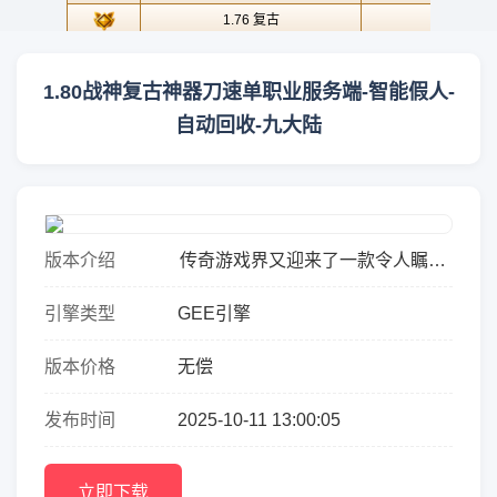
1.80战神复古神器刀速单职业服务端-智能假人-
自动回收-九大陆
版本介绍
传奇游戏界又迎来了一款令人瞩目
的新作&mdash;&mdash;1.80战神复古
引擎类型
GEE引擎
神器刀速单职业服务端。这款游戏凭借
其独特的设定与丰富的...
版本价格
无偿
发布时间
2025-10-11 13:00:05
立即下载