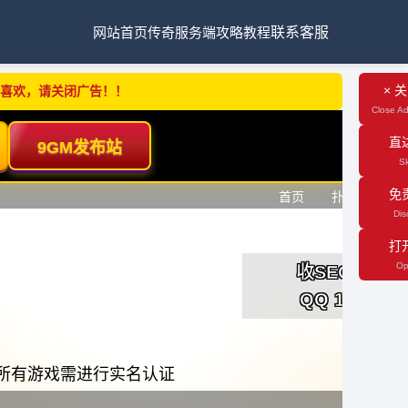
网站首页
传奇服务端
攻略教程
联系客服
× 
不喜欢，请关闭广告！！
Close Ad
直
Sk
免
Dis
打
Op