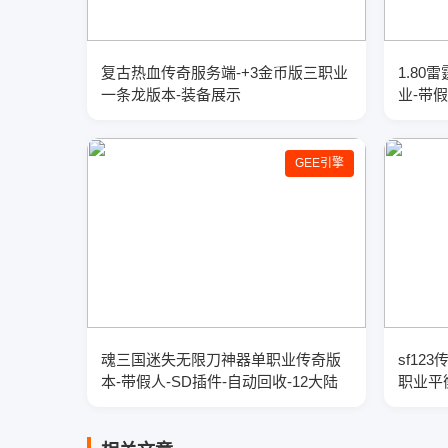
复古热血传奇服务端-+3金币版三职业
1.8
一条龙版本-装备展示
业-带
GEE引擎
魂三国迷失无限刀神器单职业传奇版
sf1
本-带假人-SD插件-自动回收-12大陆
职业平