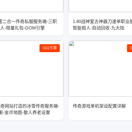
0雷霆二合一传奇私服服务端-三职
1.80战神复古神器刀速单职业
假人-限量礼包-GOM引擎
智能假人-自动回收-九大陆
GEE引擎
23传奇网站打造的冰雪传奇服务端-
传奇游戏单机架设配置详解
衡-金币地图-散人养老设置