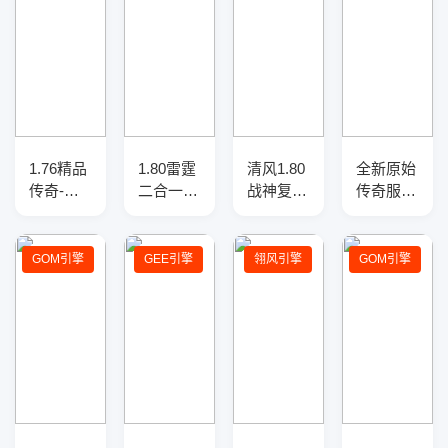
1.76精品
1.80雷霆
清风1.80
全新原始
传奇-假
二合一传
战神复古
传奇服务
人系统-
奇私服服
传奇服务
端-四大
光柱闪
务端-三
端
陆-莽荒
耀-传奇
职业-带
之力-法
GOM引擎
GEE引擎
翎风引擎
GOM引擎
服务端
假人-限
宝融合
量礼包-
GOM引
擎