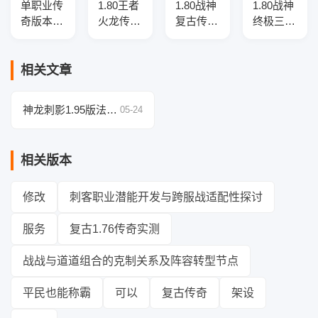
单职业传
1.80王者
1.80战神
1.80战神
奇版本-
火龙传奇
复古传奇
终极三职
光柱神
正版开区
服务端-
业传奇服
器-职业
复古三职
元宝地
务端-切
平衡-
业客户
图-职业
割重鉴-
相关文章
GOM引
端-智能
平衡-战
终极时
擎
假人-自
场任务
装-精灵
神龙刺影1.95版法师
05-24
动回收拾
使者-
专属：流星火雨伤害
取-二大
GOM引
最大化攻略
陆
擎
相关版本
修改
刺客职业潜能开发与跨服战适配性探讨
服务
复古1.76传奇实测
战战与道道组合的克制关系及阵容转型节点
平民也能称霸
可以
复古传奇
架设