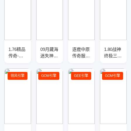
1.76精品
09月藏海
逐鹿中原
1.80战神
传奇-假
迷失神力
传奇服务
终极三职
人系统-
倍攻速单
端-BUFF
业传奇服
光柱闪
职业传奇
提取-英
务端-切
耀-传奇
服务端-
雄联动技
割重鉴-
翎风引擎
GOM引擎
GEE引擎
GOM引擎
服务端
智能假
能
终极时
人-SD插
装-精灵
件-自动
使者-
回收
GOM引
擎