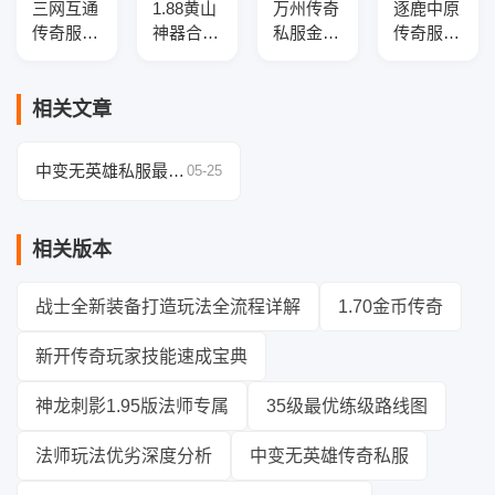
三网互通
1.88黄山
万州传奇
逐鹿中原
传奇服务
神器合击
私服金币
传奇服务
端-升级
传奇商业
版本三职
端——开
奖励-十
服务端-
业版本
光注灵、
二生肖
带假人光
库-三大
星罗棋
相关文章
殿-装备
柱-自动
陆-特戒
盘、宗师
升级-爵
拾取回
合成-幸
之威，搭
中变无英雄私服最佳
05-25
位捐献
收-神力
运盾牌
载GOM
挖矿地点全指引
提升-
引擎
GOM引
相关版本
擎
战士全新装备打造玩法全流程详解
1.70金币传奇
新开传奇玩家技能速成宝典
神龙刺影1.95版法师专属
35级最优练级路线图
法师玩法优劣深度分析
中变无英雄传奇私服