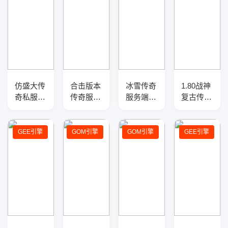
仿盛大传
合击版本
冰雪传奇
1.80战神
奇私服
传奇服务
服务端-
复古传奇
1.76-
端-坐骑
吃鸡战
服务端-
v3.7.7传
免费-帮
场-全新
元宝地
奇服务
贡送元
玩法-神
图-职业
GEE引擎
GOM引擎
GOM引擎
GEE引擎
端-新地
宝-光柱
器光柱-
平衡-战
图-黄金
神器
GEE引擎
场任务
BOSS-神
器版