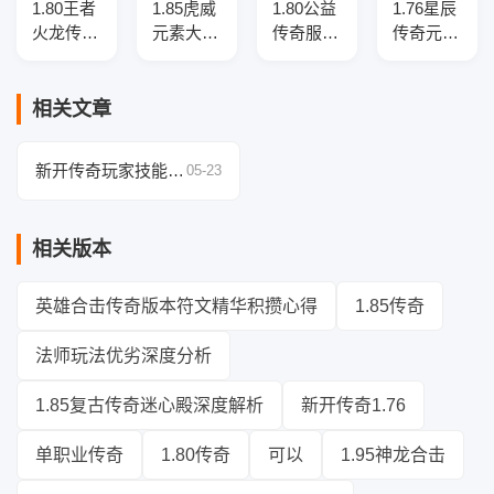
1.80王者
1.85虎威
1.80公益
1.76星辰
火龙传奇
元素大极
传奇服务
传奇元素
正版开区
品三职业
端-羽火
小极品复
复古三职
版本介绍
龙复古-
古三职业
业客户
——智能
带假人-
端-智能
相关文章
端-智能
假人光
GOM引
假人-SD
假人-自
柱，自动
擎
插件-自
新开传奇玩家技能速
05-23
动回收拾
回收畅爽
动回收-
成宝典
取-二大
体验
三大陆
陆
相关版本
英雄合击传奇版本符文精华积攒心得
1.85传奇
法师玩法优劣深度分析
1.85复古传奇迷心殿深度解析
新开传奇1.76
单职业传奇
1.80传奇
可以
1.95神龙合击