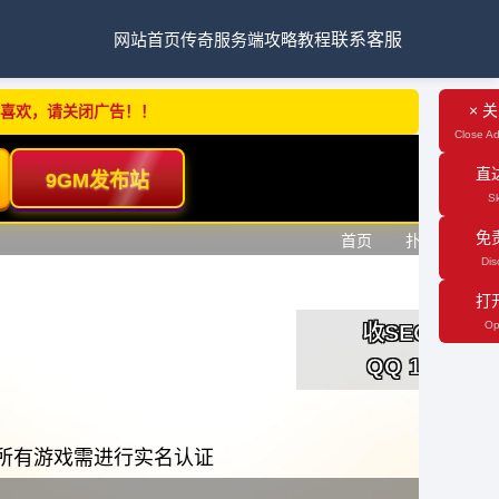
网站首页
传奇服务端
攻略教程
联系客服
× 
不喜欢，请关闭广告！！
Close Ad
直
Sk
免
Dis
打
Op