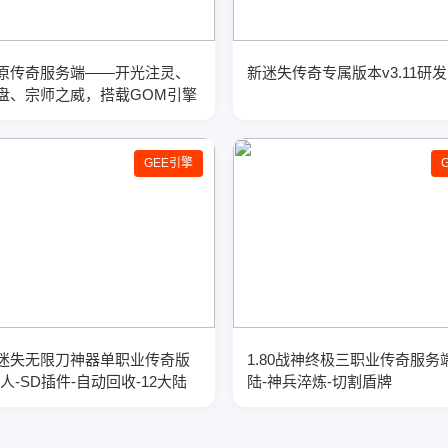
原传奇服务端——开光注灵、
新迷失传奇专属版本v3.11研发
盘、宗师之威，搭载GOM引擎
GEE引擎
迷失无限刀神器单职业传奇版
1.80战神终极三职业传奇服务
人-SD插件-自动回收-12大陆
陆-神兵淬炼-切割盾牌