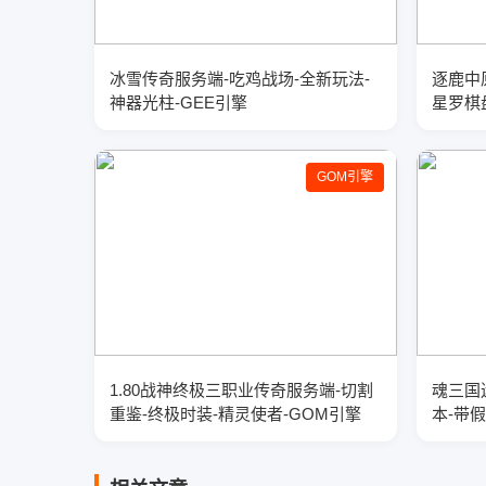
冰雪传奇服务端-吃鸡战场-全新玩法-
逐鹿中
神器光柱-GEE引擎
星罗棋
GOM引擎
1.80战神终极三职业传奇服务端-切割
魂三国
重鉴-终极时装-精灵使者-GOM引擎
本-带假