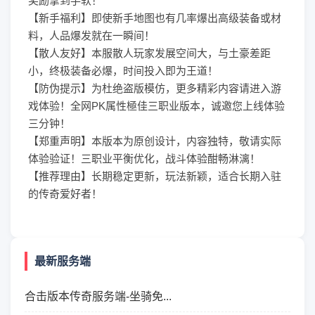
奖励拿到手软！
【新手福利】即使新手地图也有几率爆出高级装备或材
料，人品爆发就在一瞬间！
【散人友好】本服散人玩家发展空间大，与土豪差距
小，终极装备必爆，时间投入即为王道！
【防伪提示】为杜绝盗版模仿，更多精彩内容请进入游
戏体验！全网PK属性極佳三职业版本，诚邀您上线体验
三分钟！
【郑重声明】本版本为原创设计，内容独特，敬请实际
体验验证！三职业平衡优化，战斗体验酣畅淋漓！
【推荐理由】长期稳定更新，玩法新颖，适合长期入驻
的传奇爱好者！
最新服务端
合击版本传奇服务端-坐骑免...