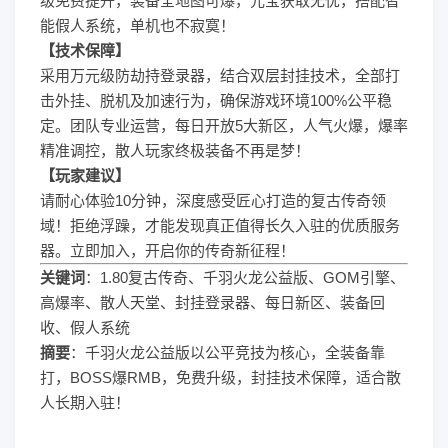
级免费提升，装备全地图可爆，元宝获取无忧，搭配智
能假人系统，单机也不寂寞！
【技术保障】
采用万元级防劫持登录器，结合双层封挂技术，全部打
击外挂、脱机及加速行为，确保游戏环境100%公平稳
定。团队专业运营，每日开放5大新区，人气火爆，爆率
精准调控，散人玩家终极装备不再是梦！
【玩家建议】
请耐心体验10分钟，深度感受匠心打造的
复古传奇
领
域！拒绝浮躁，才能发现真正值得长久入驻的优质服务
器。立即加入，开启你的传奇新征程！
关键词
：1.80复古传奇、千羽火龙公益版、GOM引擎、
高爆率、散人天堂、封挂登录器、每日新区、装备回
收、假人系统
摘要
：千羽火龙公益版以公平竞技为核心，全装备靠
打，BOSS爆RMB，免费升级，封挂技术保障，适合散
人长期入驻！