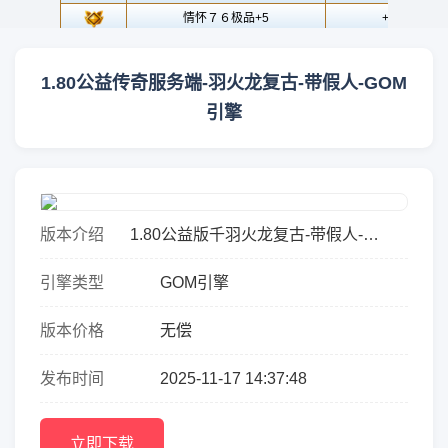
1.80公益传奇服务端-羽火龙复古-带假人-GOM
引擎
版本介绍
1.80公益版千羽火龙复古-带假人-
GOM：重温经典，畅享公平竞技新体
引擎类型
GOM引擎
验！【游戏简介】千羽火龙复古公益版
震撼上线，秉承&ldquo;公平、耐玩、...
版本价格
无偿
发布时间
2025-11-17 14:37:48
立即下载