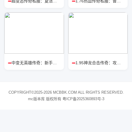
超变态传奇私服：复活戒对比涅槃戒
1.76热血传奇私服：普通玩家高效打
中变无英雄传奇：新手怎么选职业强
1.95神龙合击传奇：攻城战狂战流派
COPYRIGHT©2025-2026 MCBBK.COM ALL RIGHTS RESERVED.
mc版本库 版权所有
粤ICP备2025360893号-3