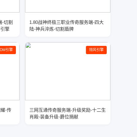
端-切割
1.80战神终极三职业传奇服务端-四大
M引擎
陆-神兵淬炼-切割盾牌
GOM引擎
翎风引擎
闪耀-传
三网互通传奇服务端-升级奖励-十二生
肖殿-装备升级-爵位捐献