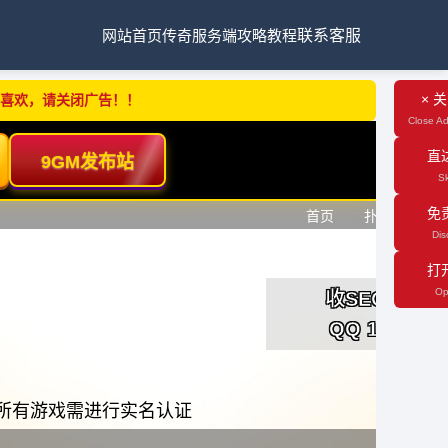
网站首页
传奇服务端
攻略教程
联系客服
× 
不喜欢，请关闭广告！！
Close Ad
直
Sk
免
Dis
打
Op