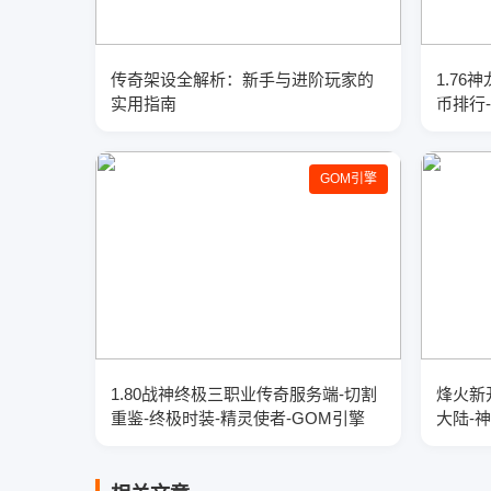
传奇架设全解析：新手与进阶玩家的
1.76
实用指南
币排行
GOM引擎
1.80战神终极三职业传奇服务端-切割
烽火新
重鉴-终极时装-精灵使者-GOM引擎
大陆-