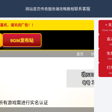
网站首页
传奇服务端
攻略教程
联系客服
× 
不喜欢，请关闭广告！！
Close Ad
直
Sk
免
Dis
打
Op