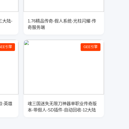
三大陆-
1.76精品传奇-假人系统-光柱闪耀-传
奇服务端
GEE引擎
GEE引擎
取-英雄
魂三国迷失无限刀神器单职业传奇版
本-带假人-SD插件-自动回收-12大陆