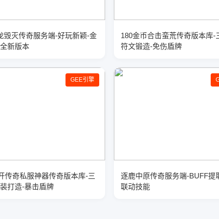
神龙毁灭传奇服务端-好玩新颖-金
180金币合击蛮荒传奇版本库-
-全新版本
符文锻造-免伤盾牌
GEE引擎
开传奇私服神器传奇版本库-三
逐鹿中原传奇服务端-BUFF提
神装打造-暴击盾牌
联动技能