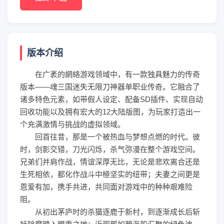
版本介绍
在广袤的網絡游戏领域中，有一款独具魅力的传奇
版本——魂三国迷失无限刀神器
单职业传奇
。它融合了
诸多特色元素，如带假人设定、配备SD插件、实现自动
回收功能以及拥有宏大的12大陆版图，为玩家打造出一
个充满激情与挑战的虚拟领域。
回首往昔，那是一个被热血与梦想点燃的时代。彼
时，剑影交错，刀光闪烁，杀气弥漫在整个游戏空间。
兄弟们并肩作战，情谊深厚无比，无论是悲欢离合还是
生死相依，都化作战斗中極坚实的纽带；夫妻之间更是
恩爱有加，携手共进，共同面对游戏中的种种艰难险
阻。
从初出茅庐时的杀猫逐鹿于新村，到逐渐成长后斩