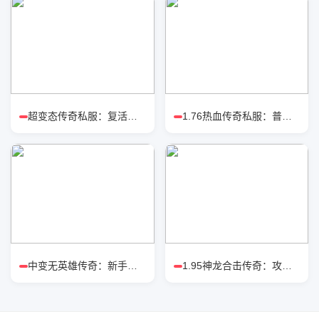
超变态传奇私服：复活戒对比涅槃戒
1.76热血传奇私服：普通玩家高效打
中变无英雄传奇：新手怎么选职业强
1.95神龙合击传奇：攻城战狂战流派