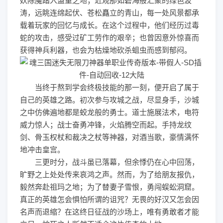
妖除魔踏入盟重之地；近观那如碧海般汇聚的绿色波
涛，远眺连绵起伏、苍松矗立的青山，每一处风景都承
载着玩家的回忆与成长。在这个过程中，他们经历过毒
蛇的攻击，感受过矿工劳作的艰辛；也曾因意外惊喜而
获得神兵利器，也会为枯燥地砍杀蛆虫而感到郁闷。
当终于熬到学会终极技能的那一刻，便开启了属于
自己的英雄之路。初次参与攻城之战，尽显身手，沙城
之中仿佛遍地都是蛟龙般的勇士。道士施展法术，电符
威力惊人；战士奋勇冲锋，火焰腾空而起。手持龙纹
剑、骨玉权杖和裁决之杖等神器，对酒当歌，豪情满怀
地冲击皇宫。
三更时分，战斗虽已落幕，但余悸仍在心中回荡，
旷野之上处处传来哀鸿之声。然而，为了给朋友报仇，
毅然奔赴祖玛之地；为了替妻子雪恨，勇闯蜈蚣洞窟。
真正的英雄怎会惧怕所谓的诅咒？无畏的好汉又怎会因
名声而退缩？在这终日征战的沙场上，唯有勇敢者才能