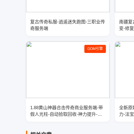
复古传奇私服-逍遥迷失跑图-三职业传
南疆复
奇服务端
变-修
GOM引擎
1.88黄山神器合击传奇商业服务端-带
全新原
假人光柱-自动拾取回收-神力提升-
力-法
GOM引擎