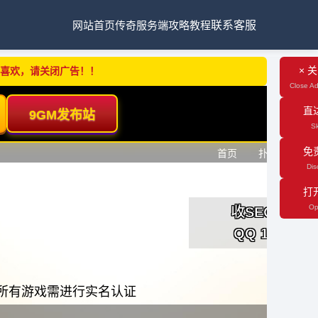
网站首页
传奇服务端
攻略教程
联系客服
× 
不喜欢，请关闭广告！！
Close Ad
直
Sk
免
Dis
打
Op