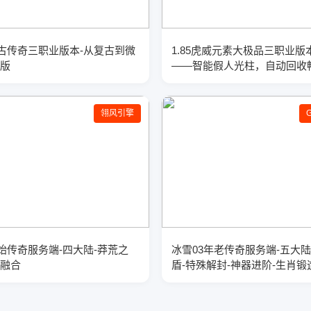
古传奇三职业版本-从复古到微
1.85虎威元素大极品三职业版
复版
——智能假人光柱，自动回收
验
翎风引擎
始传奇服务端-四大陆-莽荒之
冰雪03年老传奇服务端-五大陆
宝融合
盾-特殊解封-神器进阶-生肖锻