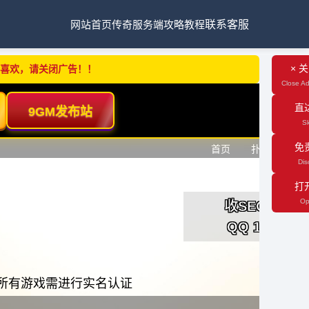
网站首页
传奇服务端
攻略教程
联系客服
× 
不喜欢，请关闭广告！！
Close Ad
直
Sk
免
Dis
打
Op