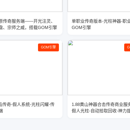
原传奇服务端——开光注灵、
单职业传奇版本-光柱神器-职业
盘、宗师之威，搭载GOM引擎
GOM引擎
GOM引擎
精品传奇-假人系统-光柱闪耀-传
1.88黄山神器合击传奇商业服
端
假人光柱-自动拾取回收-神力提
GOM引擎