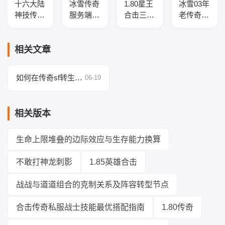
十六大陆
冰雪传奇
1.80星王
冰雪03年
神技传奇
服务端-
合击三职
老传奇服
服务端-
吃鸡战
业传奇服
务端-五
新巅峰-
场-全新
务端-三
大陆-魔
GEE引擎
玩法-神
大陆-装
法盾-特
相关文章
器光柱-
备觉醒-
殊解封-
GEE引擎
攻速盾牌
神器进
如何在传奇sf转生中
06-19
阶-生肖
快速提升等级？
锻造
相关版本
生命上限堆叠的边际效应与生存能力换算
不敢打神龙刺影
1.85英雄合击
战战与道道组合的克制关系及阵容转型节点
合击传奇私服战士技能最优搭配指南
1.80传奇