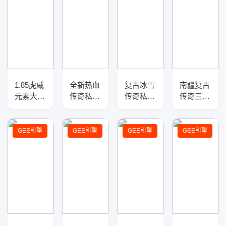
1.85虎威
全新热血
复古冰雪
南疆复古
元素大极
传奇私服
传奇私服
传奇三职
品三职业
服务端-
三职业
业版本-
版本介绍
职业光
GM版本
从复古到
——智能
柱-炫装
库-三大
微变-修
GEE引擎
GEE引擎
GEE引擎
GEE引擎
假人光
上线-全
陆-天赋
复版
柱，自动
新兵器
锻造-反
回收畅爽
伤盾牌
体验