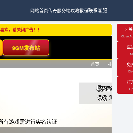
网站首页
传奇服务端
攻略教程
联系客服
× 
不喜欢，请关闭广告！！
Close Ad
直
Sk
免
Dis
打
Op