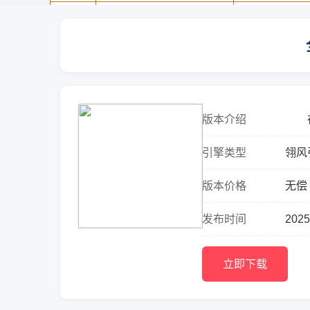
版本介绍
在当
引着
引擎类型
翎风
精...
版本价格
无偿
发布时间
2025
立即下载