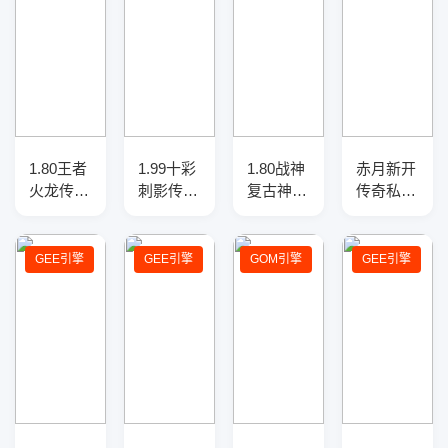
1.80王者
1.99十彩
1.80战神
赤月新开
火龙传奇
刺影传奇
复古神器
传奇私服
正版开区
版本库-
刀速单职
复古三职
复古三职
四大陆-
业服务
业传奇版
业客户
专属锻
端-智能
本库-五
GEE引擎
GEE引擎
GOM引擎
GEE引擎
端-智能
造-吸血
假人-自
大陆-特
假人-自
盾牌
动回收-
殊合成-
动回收拾
九大陆
防御盾牌
取-二大
陆