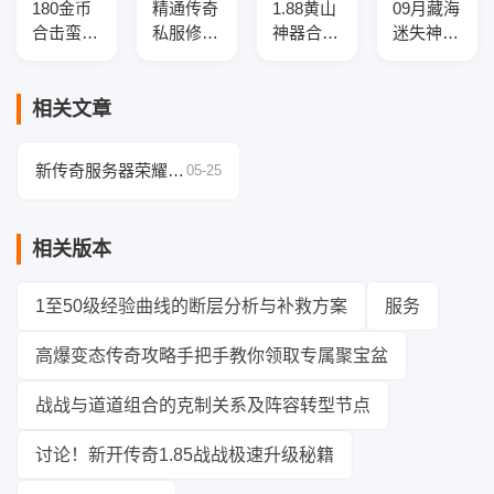
180金币
精通传奇
1.88黄山
09月藏海
合击蛮荒
私服修改
神器合击
迷失神力
传奇版本
技巧：详
传奇商业
倍攻速单
库-三大
解经验倍
服务端-
职业传奇
陆-符文
率与职业
带假人光
服务端-
相关文章
锻造-免
平衡配置
柱-自动
智能假
伤盾牌
方案
拾取回
人-SD插
新传奇服务器荣耀勋
05-25
收-神力
件-自动
章速升诀窍盘点
提升-
回收
GOM引
相关版本
擎
1至50级经验曲线的断层分析与补救方案
服务
高爆变态传奇攻略手把手教你领取专属聚宝盆
战战与道道组合的克制关系及阵容转型节点
讨论！新开传奇1.85战战极速升级秘籍