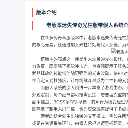
版本介绍
老版本迷失传奇光柱版带假人系统介
在众多
传奇私服
版本中，老版本迷失传奇光柱
的核心元素，还通过加入光柱特効与假人系统，为
该版本的亮点之一便是引人注目的光柱设计。当
力象征，既增强了视觉冲击力，也直观展示了装备
武器释放的技能常伴随更强烈的光束波动，使PK
件自定义光柱强度，让每场战斗都成为个性化的光
而假人系统的引入则进一步丰富了游戏生态。通
外观定制，每个细节都可按需设定：想要坦克型前
副本挑战、BOSS争夺等场景，其AI行为模式经
既降低了新手入门门槛，也为资深玩家提供了多线
两者的结合催生出独特的交互模式。例如在团队
或是在资源采集环节，由假人承担巡逻警戒职责，