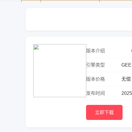
版本介绍
老版
中，
引擎类型
GE
出。..
版本价格
无偿
发布时间
2025
立即下载