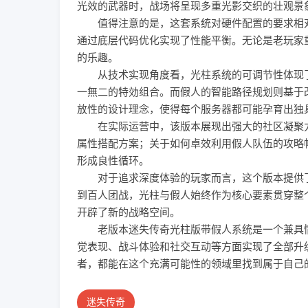
光效的武器时，战场将呈现多重光影交织的壮观景
值得注意的是，这套系统对硬件配置的要求相对
通过底层代码优化实现了性能平衡。无论是老玩家
的乐趣。
从技术实现角度看，光柱系统的可调节性体现了
一無二的特効组合。而假人的智能路径规划则基于
放性的设计理念，使得每个服务器都可能孕育出独
在实际运营中，该版本展现出强大的社区凝聚力
属性搭配方案；关于如何卓效利用假人队伍的攻略
形成良性循环。
对于追求深度体验的玩家而言，这个版本提供了
到百人团战，光柱与假人始终作为核心要素贯穿整
开辟了新的战略空间。
老版本迷失传奇光柱版带假人系统是一个兼具情怀
觉表现、战斗体验和社交互动等方面实现了全部升
者，都能在这个充满可能性的领域里找到属于自己
迷失传奇