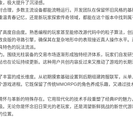
象，极大提升了沉浸感。
合理，多数主流设备都能流畅运行。开发团队在保留怀旧风格的基
重温青春记忆，还是新玩家探索传奇领域，都能在这个版本中找到属
高度自由度。熟悉编程的玩家甚至能修改源代码中的粒子算法，创
改良版的寻路引擎，确保其在复杂地形中的表现接近真人操作水平。
具特色的玩法流派。
。围绕光柱装备的交易市场逐渐形成独特经济体系，玩家们自发研
帖也在论坛持续更新。这种用户共创内容反过来又推动了游戏的长期
丰富的成长维度。从初期摸索基础设置到后期组建跨服联军，从单
个游戏进程。它既保留了传统MMORPG的角色养成乐趣，又通过技
与革新的特殊存在。它用现代化的技术手段重塑了经典IP的魅力
级。无论你是怀念旧日荣光的老玩家，还是渴望新鲜挑战的新世代游
的位置。