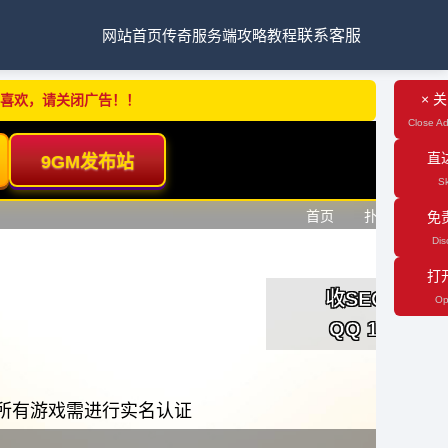
网站首页
传奇服务端
攻略教程
联系客服
× 
不喜欢，请关闭广告！！
Close Ad
直
Sk
免
Dis
打
Op