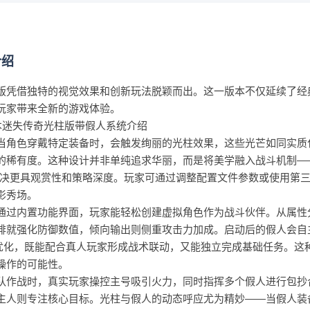
绍
版凭借独特的视觉效果和创新玩法脱颖而出。这一版本不仅延续了经
玩家带来全新的游戏体验。
角色穿戴特定装备时，会触发绚丽的光柱效果，这些光芒如同实质
的稀有度。这种设计并非单纯追求华丽，而是将美学融入战斗机制—
对决更具观赏性和策略深度。玩家可通过调整配置文件参数或使用第
影秀场。
过内置功能界面，玩家能轻松创建虚拟角色作为战斗伙伴。从属性
排就强化防御数值，倾向输出则侧重攻击力加成。启动后的假人会自
过优化，既能配合真人玩家形成战术联动，又能独立完成基础任务。这
操作的可能性。
作战时，真实玩家操控主号吸引火力，同时指挥多个假人进行包抄
主人则专注核心目标。光柱与假人的动态呼应尤为精妙——当假人装