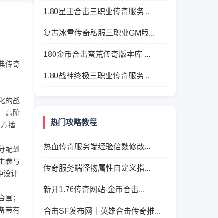
1.80星王合击三职业传奇服务...
复古冰雪传奇私服三职业GM版...
180金币合击蛮荒传奇版本库-...
典传奇
1.80战神终极三职业传奇服务...
化的战
—高阶
热门攻略教程
三方插
热血传奇服务端经验倍数修改...
分配到
主参与
传奇服务端怪物属性自定义指...
种设计
新开1.76传奇网站-金币合击...
合围；
备带有
合击SF发布网｜英雄合击传奇推...