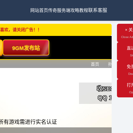
网站首页
传奇服务端
攻略教程
联系客服
不喜欢，请关闭广告！！
× 
Close Ad
直
Sk
免
Dis
打
Op