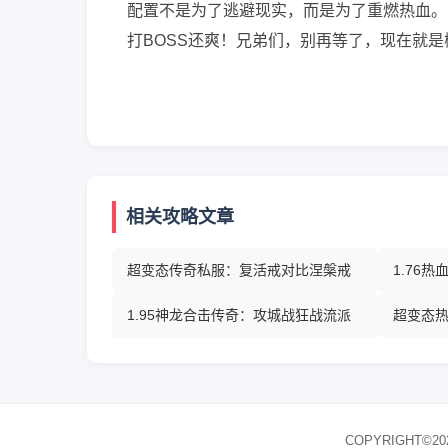
配置不是为了逃避现实，而是为了重燃热血。
打BOSS还爽！兄弟们，别再等了，现在就是
相关攻略文章
超变态传奇私服：复活戒对比涅槃戒
1.76
1.95神龙合击传奇：攻城战狂战流派
超变态
COPYRIGHT©20