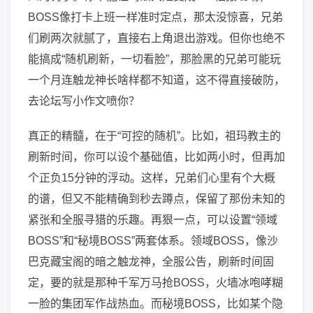
BOSS像打卡上班一样准时定点，那太没惊喜，兄弟
们刷两次就腻了，直接右上角退出游戏。但你也绝不
能搞成“随机刷新，一切看脸”，那脸黑的兄弟可能玩
一个月连触龙神长啥样都不知道，这不得直接破防，
去论坛写小作文喷你？
真正的精髓，在于“可控的随机”。比如，祖玛教主的
刷新时间，你可以设个基础值，比如两小时，但再加
个正负15分钟的浮动。这样，兄弟们心里有个大概
的谱，但又不能精确到秒去蹲点，保留了那份未知的
紧张和全服寻猎的乐趣。再狠一点，可以设置“领域
BOSS”和“秘境BOSS”两套体系。领域BOSS，像沙
巴克藏宝阁的暗之触龙神，全服公告，刷新时间固
定，要的就是那种千军万马抢BOSS，火墙冰咆哮糊
一脸的集团军作战热血。而秘境BOSS，比如某个隐