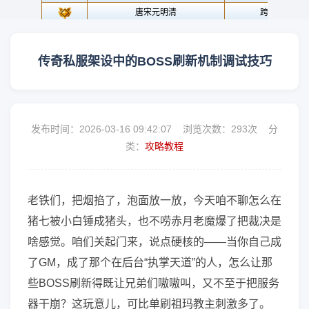
传奇私服架设中的BOSS刷新机制调试技巧
发布时间：2026-03-16 09:42:07 浏览次数：
293次 分
类：
攻略教程
老铁们，把烟掐了，泡面放一放，今天咱不聊怎么在
猪七被小白锤成猪头，也不唠赤月老魔爆了把裁决是
啥感觉。咱们关起门来，说点硬核的——当你自己成
了GM，成了那个在后台“执掌天道”的人，怎么让那
些BOSS刷新得既让兄弟们嗷嗷叫，又不至于把服务
器干崩？这玩意儿，可比单刷祖玛教主刺激多了。