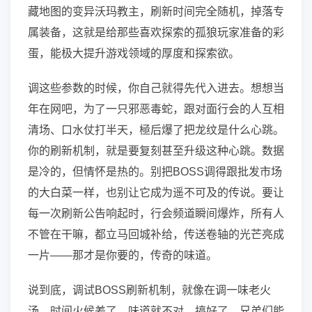
藏地图的变异沃玛教主，刷新时间完全随机，掉落专
属装备，这就是给那些喜欢探索的孤狼玩家准备的彩
蛋，能极大提升游戏领域的厚度和探索欲。
调这些参数的时候，你自己就得先代入进去。想想当
年在网吧，为了一只邪恶毒蛇，跟对面行会的人互相
清场、口水仗打半天，極后爆了把龙纹是什么心跳。
你的刷新机制，就是要复刻甚至升级这种心跳。数据
是冷的，但情怀是热的。别把BOSS调得跟批发市场
的大白菜一样，也别让它成为遥不可及的传说。要让
每一次刷新公告响起时，行会频道瞬间爆炸，所有人
不管在干嘛，都立马回城补给，传送卷轴的光芒亮成
一片——那才是你要的，传奇的味道。
说到底，调试BOSS刷新机制，就像在调一味老火
汤。时间火候差了，味道就不对。搞好了，兄弟们能