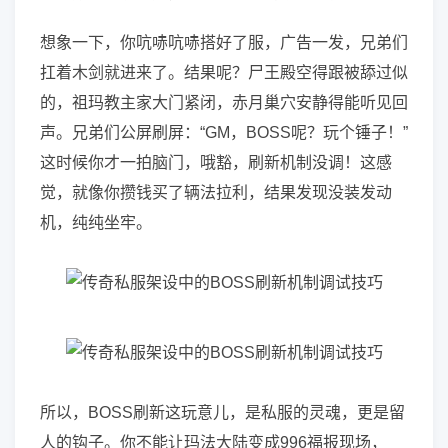
想象一下，你吭哧吭哧搭好了服，广告一发，兄弟们
扛着木剑就进来了。结果呢？尸王殿空得跟被舔过似
的，祖玛教主家大门紧闭，赤月巢穴安静得能听见回
声。兄弟们公屏刷屏：“GM，BOSS呢？玩个锤子！”
这时候你才一拍脑门，哦豁，刷新机制没调！这感
觉，就像你攒钱买了辆法拉利，结果发现没装发动
机，纯纯坐牢。
所以，BOSS刷新这玩意儿，是私服的灵魂，更是留
人的钩子。你不能让玛法大陆变成996福报现场，