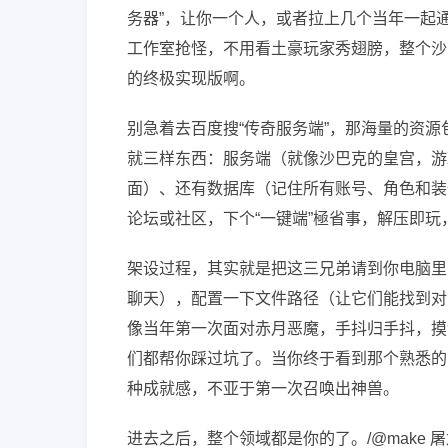
务器”，让你一个人，或者拉上几个当年一起
工作室抢怪，不用看土豪玩家秀翅膀，整个沙
的终极实现版啊。
别急着去百度搜“传奇服务端”，那海量的资源
就三样东西：服务端（就像沙巴克的皇宫，游
面）、还有数据库（记住所有账号、角色和装
论坛或社区，下个“一键端”極省事，解压即玩
架设过程，其实就是把这三兄弟请到你电脑里
聊天），配置一下文件路径（让它们能找到对
像当年第一次面对赤月恶魔，手抖归手抖，摸
们都帮你踩过坑了。当你终于看到那个熟悉的角
种成就感，不亚于第一次召唤出神兽。
进去之后，整个领域都是你的了。/@make 