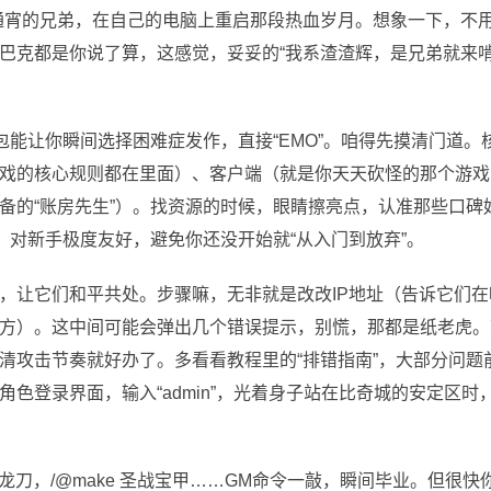
通宵的兄弟，在自己的电脑上重启那段热血岁月。想象一下，不
巴克都是你说了算，这感觉，妥妥的“我系渣渣辉，是兄弟就来啃
包能让你瞬间选择困难症发作，直接“EMO”。咱得先摸清门道。
戏的核心规则都在里面）、客户端（就是你天天砍怪的那个游戏
备的“账房先生”）。找资源的时候，眼睛擦亮点，认准那些口碑
，对新手极度友好，避免你还没开始就“从入门到放弃”。
，让它们和平共处。步骤嘛，无非就是改改IP地址（告诉它们在
方）。这中间可能会弹出几个错误提示，别慌，那都是纸老虎。
清攻击节奏就好办了。多看看教程里的“排错指南”，大部分问题
色登录界面，输入“admin”，光着身子站在比奇城的安定区时
屠龙刀，/@make 圣战宝甲……GM命令一敲，瞬间毕业。但很快