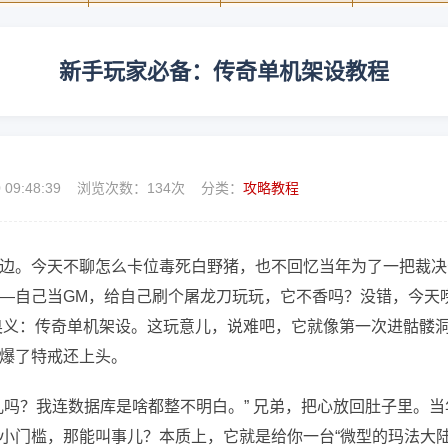
新手玩家必备：传奇单机架设教程
0 09:48:39 浏览次数：
134次 分类：
攻略教程
边。今天不聊怎么卡位毒死白野猪，也不回忆当年为了一把裁决
—自己当GM，给自己刷个屠龙刀玩玩，它不香吗？没错，今天
极奥义：传奇单机架设。这玩意儿，说难吧，它就像第一次进骷髅
爆了特戒还上头。
儿吗？我连数据库是啥都整不明白。” 兄弟，把心放回肚子里。当
小门槛，那能叫事儿？本质上，它就是给你一台“微型的玛法大