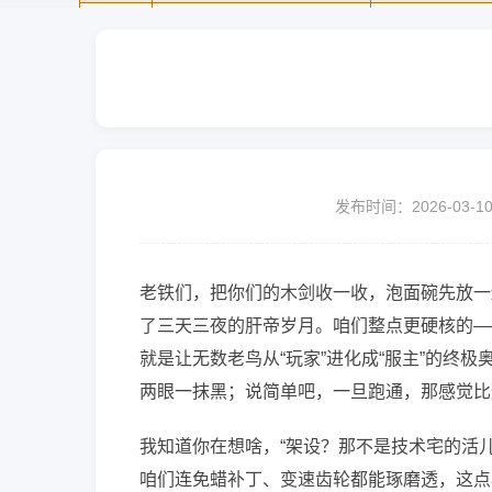
发布时间：2026-03-1
老铁们，把你们的木剑收一收，泡面碗先放一
了三天三夜的肝帝岁月。咱们整点更硬核的—
就是让无数老鸟从“玩家”进化成“服主”的终
两眼一抹黑；说简单吧，一旦跑通，那感觉比
我知道你在想啥，“架设？那不是技术宅的活
咱们连免蜡补丁、变速齿轮都能琢磨透，这点