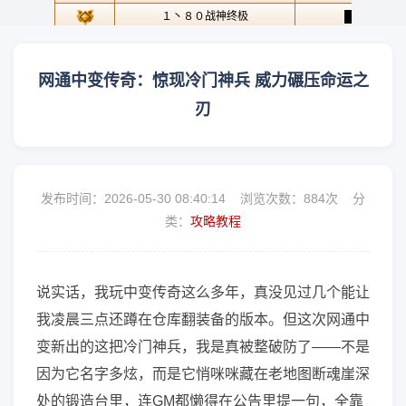
网通中变传奇：惊现冷门神兵 威力碾压命运之
刃
发布时间：2026-05-30 08:40:14 浏览次数：
884次 分
类：
攻略教程
说实话，我玩中变传奇这么多年，真没见过几个能让
我凌晨三点还蹲在仓库翻装备的版本。但这次网通中
变新出的这把冷门神兵，我是真被整破防了——不是
因为它名字多炫，而是它悄咪咪藏在老地图断魂崖深
处的锻造台里，连GM都懒得在公告里提一句，全靠