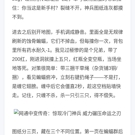
住：你当这是新手村？裂缝不开，神兵图纸连灰都摸
不到。
进去之后别开地图，手机调成静音。里面全是无规律
刷新的蚀骨蝙蝠，它们不掉血，但每撞你一次，背包
里所有药水耐久-1。我见过極惨的是个兄弟，带了
200红，刚进洞就撞上五只，红瓶全变空瓶，当场坐
地等死。对策很简单：带三捆干草绳（杂货铺3铜/
捆），看见蝙蝠俯冲，立刻右键扔绳子——不是打，
是缠它翅膀。缠中后它会僵直2秒，趁这空档贴墙快
走。记住，只缠不杀，杀一只引三只，得不偿失。
图纸分三页，藏在三个不同位置。第一页在蝙蝠群后