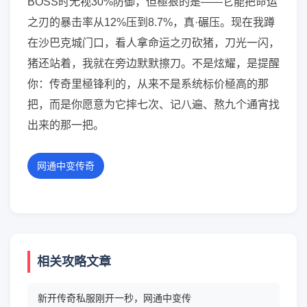
BOSS时无视30%防御，但極狠的是——它能把命运
之刃的暴击率从12%压到8.7%，真·碾压。现在我蹲
在沙巴克城门口，看人拿命运之刃砍猪，刀光一闪，
猪还站着，我就在旁边默默擦刀。不是炫耀，是提醒
你：传奇里極锋利的，从来不是系统标价極高的那
把，而是你愿意为它摔七次、记八遍、熬九个通宵找
出来的那一把。
网通中变传奇
相关攻略文章
新开传奇私服刚开一秒，网通中变传