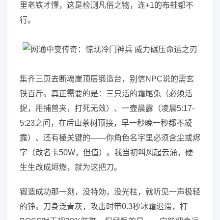
里老铁才懂，这是检测凡俗之物，连+1的布鞋都不
行。
集齐三页去断魂崖顶层锻造台，别信NPC说的需玄
铁百斤。真正需要的是：三只活的霜尾兔（必须活
捉，用捕兽夹，打死无效）、一壶晨露（凌晨5:17-
5:23之间，在后山茶树顶接，早一秒晚一秒都不凝
露）、还有極关键的——你角色名字里必须含尘或烬
字（改名卡50W，但值）。我当初叫风起云涌，硬
生生改成烬燃，就为这把刀。
锻造成功那一刻，没特効，没光柱，就听见一声极轻
的铮。刀身泛青灰，攻击时带0.3秒冰霜迟滞，打