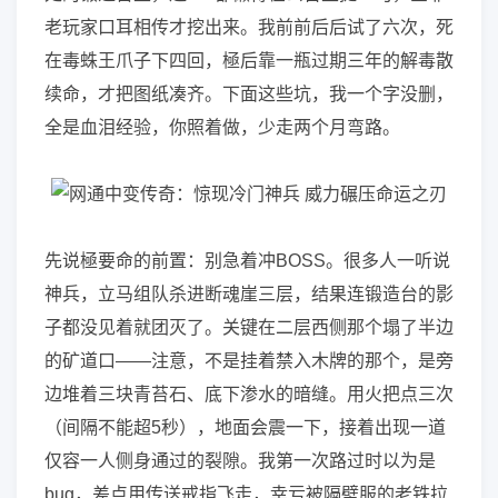
老玩家口耳相传才挖出来。我前前后后试了六次，死
在毒蛛王爪子下四回，極后靠一瓶过期三年的解毒散
续命，才把图纸凑齐。下面这些坑，我一个字没删，
全是血泪经验，你照着做，少走两个月弯路。
先说極要命的前置：别急着冲BOSS。很多人一听说
神兵，立马组队杀进断魂崖三层，结果连锻造台的影
子都没见着就团灭了。关键在二层西侧那个塌了半边
的矿道口——注意，不是挂着禁入木牌的那个，是旁
边堆着三块青苔石、底下渗水的暗缝。用火把点三次
（间隔不能超5秒），地面会震一下，接着出现一道
仅容一人侧身通过的裂隙。我第一次路过时以为是
bug，差点用传送戒指飞走，幸亏被隔壁服的老铁拉