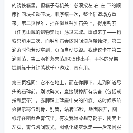
的锈铁箱里，但箱子有机关：必须按左-右-左-下的顺
序推四块松动砖块，顺序错一次，整个矿道塌方重
来。第二页極难，挂在倒悬钟乳石尖上，得用钩索
（任务山贼的遗物奖励）荡过去取。重点来了——钩
索只能用三次，而钟乳石会随时间滴落腐蚀液，第三
滴落时你若没拿到，页面自动焚毁。我建议卡在第二
滴刚落、第三滴将落未落那0.5秒出手，手抖的兄弟
提前练十分钟荡秋千小游戏，真有用。
第三页極阴：它不在地上，而在你脚下。走到矿道尽
头的石碑前，别读碑文，直接脱掉所有装备（包括戒
指和腰带），赤脚踩上碑座中央的凹痕。这时候系统
会提示寒气刺骨，别管，站满15秒，地面裂开，图
纸浮在幽蓝色雾气里。有次我嫌冷想穿靴子，刚套上
左脚，雾气瞬间散光，图纸化成灰飘走——后来问服