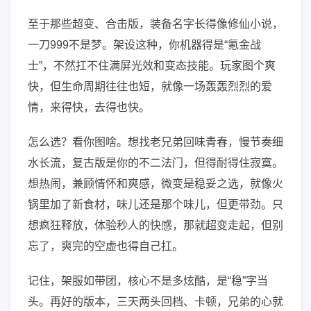
至于那些超变、合击版，装备名字长得像修仙小说，
一刀999不是梦。架设这种，你机器得是“氪金战
士”，不然扛不住满屏光效和变态技能。玩家图个爽
快，但生命周期往往也短，就像一场轰轰烈烈的爱
情，来得快，去得也快。
怎么选？看你图啥。想找老兄弟回味青春，慢节奏细
水长流，复古版是你的不二法门，但得耐得住寂寞。
想热闹，兼顾情怀和爽感，微变是稳妥之选，就像火
锅里加了新食材，味儿还是那个味儿，但更带劲。只
想疯狂释放，体验秒人的快感，那就超变走起，但别
忘了，爽完的空虚也得自己扛。
记住，架服如带团，核心不是多炫酷，是“稳”字当
头。再好的版本，三天两头回档、卡顿，兄弟的心就