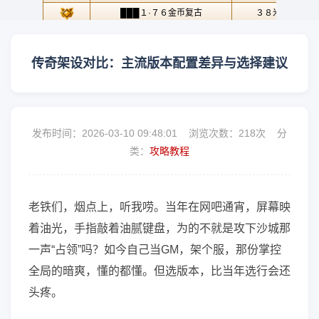
传奇架设对比：主流版本配置差异与选择建议
发布时间：2026-03-10 09:48:01 浏览次数：
218次 分
类：
攻略教程
老铁们，烟点上，听我唠。当年在网吧通宵，屏幕映
着油光，手指敲着油腻键盘，为的不就是攻下沙城那
一声“占领”吗？如今自己当GM，架个服，那份掌控
全局的暗爽，懂的都懂。但选版本，比当年选行会还
头疼。