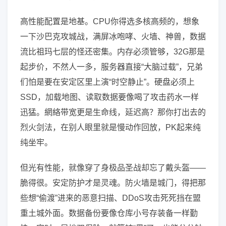
高性能配置是地基。CPU你得选多核高频的，想象
一下沙巴克攻城战，满屏冰咆哮、火墙、神兽，数据
流比祖玛七层的怪还密集。内存必须管够，32G那是
起步价，不然人一多，服务器直接“大脑过载”，兄弟
们怕是要在安定区里上演“时空静止”。硬盘必须上
SSD，加载地图、读取数据要像喝了攻击药水一样
迅猛。網絡带宽更是生命线，延迟高？那你打出去的
烈火剑法，在别人眼里就是慢动作回放，PK起来纯
纯坐牢。
但光有性能，就像穿了身极品圣战却忘了戴头盔——
脆得很。安定防护才是灵魂。防火墙是城门，得把那
些想“偷渡”进来的恶意扫描、DDoS攻击死死挡在盟
重土城外面。数据备份要像仓库小号存装备一样勤