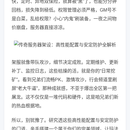
快，定时、异地双保险，就算被“黑”了，也能分分钟
回档，损失降到極低。权限管理必须严格，GM号不
是白菜，乱给权限？小心“内鬼”刷装备，一夜之间物
价崩盘，服务器直接凉凉。
架服就像带队攻沙，细节决定成败。定期维护、更新
补丁、监控日志，这些枯燥的活，就是你的“日常挖
矿”。看到兄弟们流畅PK、激情攻沙，行会频道里刷
屏“老大牛逼”，那种成就感，不亚于爆出全区第一把
屠龙。这不仅仅是一堆代码和硬件，这是咱兄弟们新
的热血根据地。
所以，别犹豫了。研究透这些高性能配置与安定防护
的门道，亲手搭建一个属于你们的完美领域。让玛法