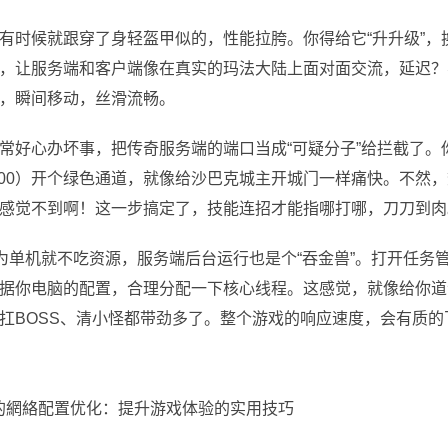
有时候就跟穿了身轻盔甲似的，性能拉胯。你得给它“升升级”，
，让服务端和客户端像在真实的玛法大陆上面对面交流，延迟？
，瞬间移动，丝滑流畅。
常好心办坏事，把传奇服务端的端口当成“可疑分子”给拦截了。
7100）开个绿色通道，就像给沙巴克城主开城门一样痛快。不然
感觉不到啊！这一步搞定了，技能连招才能指哪打哪，刀刀到肉
为单机就不吃资源，服务端后台运行也是个“吞金兽”。打开任务
据你电脑的配置，合理分配一下核心线程。这感觉，就像给你道
扛BOSS、清小怪都带劲多了。整个游戏的响应速度，会有质的