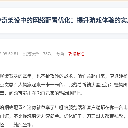
传奇架设中的网络配置优化：提升游戏体验的实
9 08:52:51 浏览次数：
73次 分类：
攻略教程
聊爆裁决的玄学，也不扯攻沙的战术。咱们关起门来，唠点硬核
点意思？人物跑起来一卡一卡的，比戴着祈祷头盔还沉；怪物刷
器，问题可能出在你自己家的“局域网”上。
啥網絡配置？这你就草率了！哪怕服务端和客户端都在你一台电
门道，不比你琢磨运九套简单。优化好了，刀刀烈火都带残影；
怪——纯纯坐牢。