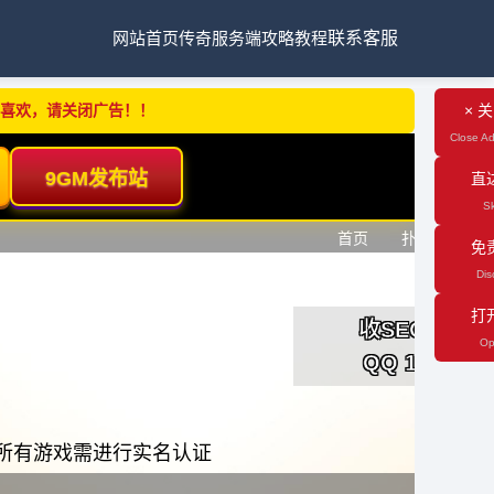
网站首页
传奇服务端
攻略教程
联系客服
不喜欢，请关闭广告！！
× 
Close Ad
直
Sk
免
Dis
打
Op