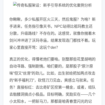
你瞅瞅，多少私服开区火三天，然后鬼服？为啥？新
手进来，任务指引像天书，NPC站得比祖玛教主还
分散，升级路线？不存在的。这感觉，就像你揣着木
剑兴冲冲进了沃玛寺庙，结果发现连门都找不着。玩
家心里直接开骂：这玩个der？
真正的优化，得懂老炮们要啥。别整那些花里胡哨的
自动寻路、强制剧情。咱们要的，是那股子“原汁原
味”但又“丝滑”的劲儿。比如，出生就给把加两点攻击
的“新手福利刀”，砍怪刀刀见血，爽感立马就来。任
务？直接标红：去比奇矿区挖第一桶金，或者，组队
去骷髅洞搞点小极品。目标明确，奖励实在——几个
小太阳水，一把斩马刀，那都是咱青春里闪光的记