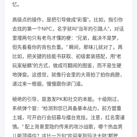
忆。
高级点的操作，是把引导做成“彩蛋”。比如，指引你
去找的第一个NPC，名字就叫“当年的引路人”，对话
里埋两句只有老鸟才懂的梗：“兄弟，裁决不是梦，
但先看看你的背包负重。” 瞬间，那味儿就对了。再
比如，把关键的技能书获取、初级套装搭配，用“老
玩家秘籍”的方式，做成可翻阅的图鉴，而不是生硬
地弹窗。这感觉，就像行会里的大哥拍了拍你肩膀，
递过来一根烟，慢慢跟你讲门道。
極绝的引导，是激发PK和社交的本能。十级刚过，
系统弹个窗：“检测到您已具备基本战力，前方盟重
土城，可开启行会招募与擂台竞技。注意，红名需谨
慎。” 配上背景里隐约传来的攻沙战歌，哪个热血男
儿能顶得住？这比一万句“欢迎来到玛法大陆”都管