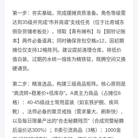
第一步：夯实基础，完成摆摊资质准备。角色等级需
达到35级并完成“市井商道”支线任务（位于比奇城东
侧杂货铺老板处），领取【青布摊布】与【铜铃记账
本】两件必备道具；同时确保背包空格≥12，因初期
摊位仅支持12格陈列。建议提前清理仓库，将低价
值白装、过期药水统一熔炼为精铁锭，既腾空间又换
硬通货。
第二步：精准选品，构建三级商品矩阵。核心原则是
“高流转+稳差价+低库存”。A类主力商品（占摊位6
格）：40-45级战士常用蓝装（如玄铁护腕、疾风
靴）、法师必备的聚灵戒指（需求量大、刷新快）、
以及每日限量产出的“合击秘籍残页”（合成完整秘籍
后溢价达300%）；B类引流商品（3格）：1000金