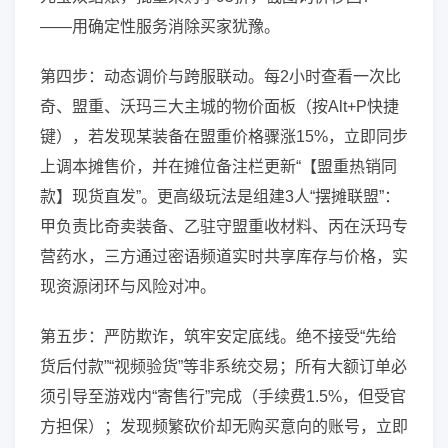
——用确定性服务消除买家犹豫。
第四步：动态调价与跨服联动。每2小时查看一次比
奇、盟重、沃玛三大主城的物价面板（按Alt+P快捷
键），若发现某装备在盟重价格骤涨15%，立即同步
上调本摊售价，并在摊位备注栏更新“【盟重热销同
款】现货直发”。更高级玩法是组建3人“摆摊联盟”：
甲负责比奇卖装备、乙驻守盟重收材料、丙在沃玛专
营药水，三方通过密语频道实时共享库存与价格，实
现资源闭环与风险对冲。
第五步：严防欺诈，筑牢安定底线。绝不接受“先给
货后付款”“视频验货”等非系统交易；所有大额订单必
须引导至游戏内“寄售行”完成（手续费1.5%，但受官
方担保）；发现频繁砍价却无购买意向的账号，立即