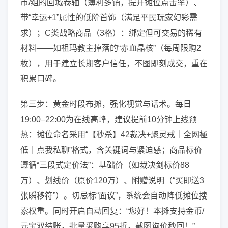
币/组的回城卷轴（薄利多销，提升摊位点击率）、
带“幸运+1”属性的低阶首饰（满足平民玩家幻彩需
求）；C类战略商品（3格）：绑定但可交易的稀有
材料——如祖玛教主掉落的“赤血晶核”（每周限购2
枚），用于建立长期客户信任，不图即刻成交，重在
积累口碑。
第三步：黄金时段布摊，强化视觉与话术。每日
19:00–22:00为在线高峰，建议提前10分钟上线预
热：摊位命名采用“【秒杀】42裁决+聚灵戒｜全网極
低｜点我私聊”格式，含关键词与紧迫感；商品标价
遵循“三段式定价法”：基础价（如裁决剑标价88
万）、划线价（原价120万）、附赠说明（“买即送3
张瞬移符”）。切忌标“面议”，系统会自动降低摊位搜
索权重。同时开启自动回复：“您好！本摊支持金币/
元宝双结账，批量采购享95折，截图询价秒回！”