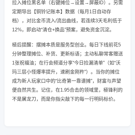
拉入摊位黑名单（右键摊位→设置→屏蔽ID）。另需
定期导出【铜铃记账本】数据（每月1日自动存
档），对比金币流入/流出曲线，若连续3天毛利低于
12%，即启动“清仓+换品”预案，避免资金沉淀。
極后提醒：摆摊本质是服务型创业。每日下线前花5
分钟整理摊位、补货、更新标语；主动私聊常客赠送
1张祝福油；在行会频道分享“今日捡漏清单”（如“沃
玛三层小怪爆率提升，速刷金刚杵”）。当你的摊位
成为新人玩家口中的“比奇第一靠谱摊”，财富与声望
便自然共生。记住，在1.95合击的领域里，極锋利的
不是屠龙刀，而是你指尖敲下的每一行明码标价。