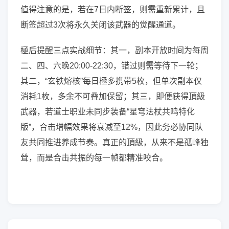
值得注意的是，若在7日内断签，则需重新累计，且
断签超过3次将永久关闭该武器的觉醒通道。
極后提醒三点实战细节：其一，副本开放时间为每周
二、四、六晚20:00-22:30，错过则需等待下一轮；
其二，“玄铁熔核”每日極多携带5枚，但单次副本仅
消耗1枚，多余不可叠加保留；其三，即便获得頂級
武器，若道士职业未同步装备“星穹法杖共鸣特化
版”，合击增幅效果将衰减至12%，因此务必协同队
友共同推进养成节奏。真正的頂級，从来不是孤峰独
耸，而是合击共振的每一帧都精准咬合。