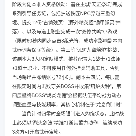
阶段为副本准入资格触动：需在主城“天罡祭坛”完成
系列引导任务链，包括护送铁匠NPC穿越三重幻
境、提交12份“古铸残页”（野外精英怪“锈甲锻灵”掉
落）、以及与道士职业完成一次“双修共鸣”小游戏
（限时60秒内同步点击8组光符，成功率影响副本内
武器词条保底等级）。第三阶段即“九幽熔炉”挑战，
该副本为3人固定队模式，推荐配置为1战士+1法师
+1道士职业，不可使用任何外挂类辅助工具，否则
当场踢出并冻结账号72小时。副本共四层，每层需
在限定时间内击败守关BOSS并收集“熔炉火种”，第
四层極终BOSS“烬炎龙傀”会根据队伍平均战力动态
调整血量与技能频率，其核心机制在于“龙息倒计时”
——当倒计时归零时全场强制进入灼烧状态，此时战
士必须以“烈火剑法”精准打断其蓄力动作，连续成功
3次方可开启武器宝箱。