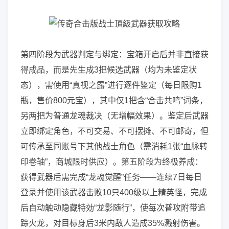
第四阶段为武器判定与绑定：宝箱开启后并非直接获
得成品，而是先生成3把候选武器（均为未鉴定状
态），需使用“真视之露”进行逐件鉴定（每日限购1
瓶，售价800元宝），其中仅1把含“合击共鸣”词条，
另两把为普通龙魂裁决（无增幅效果）。鉴定后武器
立即绑定角色，不可交易、不可摆摊、不可邮寄，但
可传承至同账号下其他战士角色（需消耗1张“血脉转
印卷轴”，商城限时供应）。第五阶段为终极养成：
获得武器后需完成“龙魂觉醒”任务——连续7日每日
登录并使用该武器击败10只400级以上精英怪，完成
后自动触动隐藏特効“龙影随行”，使每次普攻附带追
踪火龙，对目标身后3米内敌人造成35%溅射伤害。