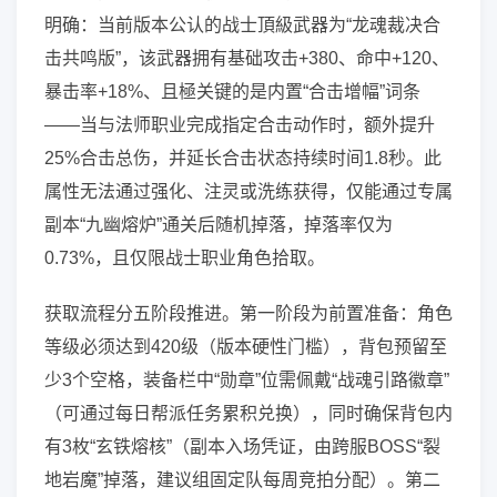
明确：当前版本公认的战士頂級武器为“龙魂裁决合
击共鸣版”，该武器拥有基础攻击+380、命中+120、
暴击率+18%、且極关键的是内置“合击增幅”词条
——当与法师职业完成指定合击动作时，额外提升
25%合击总伤，并延长合击状态持续时间1.8秒。此
属性无法通过强化、注灵或洗练获得，仅能通过专属
副本“九幽熔炉”通关后随机掉落，掉落率仅为
0.73%，且仅限战士职业角色拾取。
获取流程分五阶段推进。第一阶段为前置准备：角色
等级必须达到420级（版本硬性门槛），背包预留至
少3个空格，装备栏中“勋章”位需佩戴“战魂引路徽章”
（可通过每日帮派任务累积兑换），同时确保背包内
有3枚“玄铁熔核”（副本入场凭证，由跨服BOSS“裂
地岩魔”掉落，建议组固定队每周竞拍分配）。第二