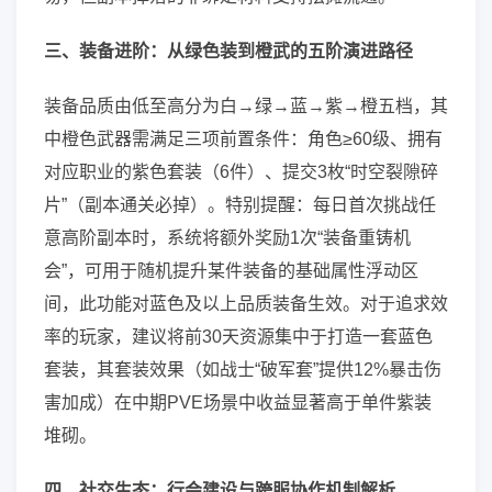
三、装备进阶：从绿色装到橙武的五阶演进路径
装备品质由低至高分为白→绿→蓝→紫→橙五档，其
中橙色武器需满足三项前置条件：角色≥60级、拥有
对应职业的紫色套装（6件）、提交3枚“时空裂隙碎
片”（副本通关必掉）。特别提醒：每日首次挑战任
意高阶副本时，系统将额外奖励1次“装备重铸机
会”，可用于随机提升某件装备的基础属性浮动区
间，此功能对蓝色及以上品质装备生效。对于追求效
率的玩家，建议将前30天资源集中于打造一套蓝色
套装，其套装效果（如战士“破军套”提供12%暴击伤
害加成）在中期PVE场景中收益显著高于单件紫装
堆砌。
四、社交生态：行会建设与跨服协作机制解析