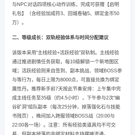
与NPC对话四项核心动作训练，完成可获赠【启明
礼包】（含经验加成符3、回城卷轴5、绑定金币50
万）。
二、等级成长：双轨经验体系与时间分配建议
该版本采用“主线经验+活跃经验”双轨制。主线经验
通过推进剧情任务获取，每10级解锁一个新地图区
域；活跃经验则来自签到、副本挑战、领域BOSS参
与等行为，每日上限为8000点，可直接兑换为绑定
属性丹。推荐新手前7天按此节奏安排：上午集中完
成主线任务至35级（约4.5小时），下午参与2次“幽
谷矿洞”组队副本（每次25分钟，掉落强化石与技能
书残页），晚间加入跨服领域BOSS战（20:00与
22:00各一场）。注意：所有经验类道具均不可交
易，但副本掉落的非绑定材料支持摆摊流通。