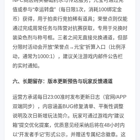
NPC商店购买基础药水与传送服务；元宝可通过充
值或参与“幸运转盘”（每日限1次，消耗100绑定金
币）获得，用于拍卖行竞拍稀有道具；荣誉点则仅能
通过完成周常任务与阵营对抗赛获取，专用于兑换时
装染色剂与称号框。三者之间无直接兑换通道，但部
分限时活动会开放“荣誉点→元宝”折算入口（比例浮
动，通常为1000:1），建议关注游戏内邮件公告栏
的实时通知。
六、长期留存：版本更新预告与玩家反馈通道
运营方承诺每日23:00准时发布更新日志（官网/APP
双端同步），内容涵盖BUG修复清单、平衡性调整
说明及次日新增玩法简介。玩家可通过游戏内“建议
箱”提交优化提案，优质意见经采纳后将在48小时内
以“开发者手记”形式公示，并赠送专属纪念徽章。这