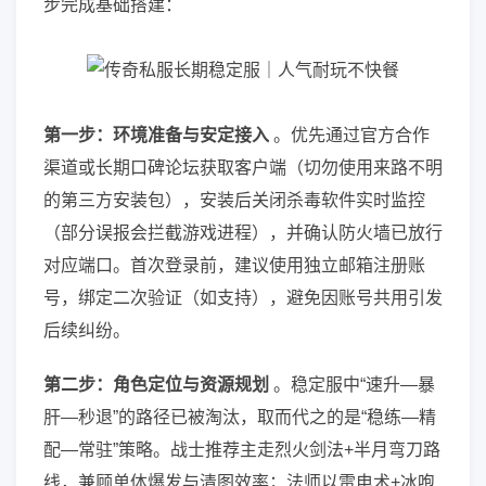
步完成基础搭建：
第一步：环境准备与安定接入
。优先通过官方合作
渠道或长期口碑论坛获取客户端（切勿使用来路不明
的第三方安装包），安装后关闭杀毒软件实时监控
（部分误报会拦截游戏进程），并确认防火墙已放行
对应端口。首次登录前，建议使用独立邮箱注册账
号，绑定二次验证（如支持），避免因账号共用引发
后续纠纷。
第二步：角色定位与资源规划
。稳定服中“速升—暴
肝—秒退”的路径已被淘汰，取而代之的是“稳练—精
配—常驻”策略。战士推荐主走烈火剑法+半月弯刀路
线，兼顾单体爆发与清图效率；法师以雷电术+冰咆