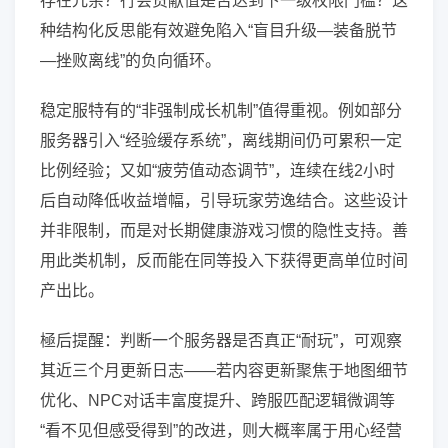
存在冗余？行会贡献值是否达到下一级权限门槛？这
种结构化反思能有效避免陷入“盲目升级—装备脱节
—挫败离线”的负向循环。
稳定服特有的“非强制成长机制”值得重视。例如部分
服务器引入“经验缓存系统”，离线期间仍可累积一定
比例经验；又如“疲劳值动态调节”，连续在线2小时
后自动降低收益增幅，引导玩家劳逸结合。这些设计
并非限制，而是对长期健康游戏习惯的隐性支持。善
用此类机制，反而能在同等投入下获得更高单位时间
产出比。
極后提醒：判断一个服务器是否真正“耐玩”，可观察
其近三个月更新日志——若内容更新聚焦于地图细节
优化、NPC对话丰富度提升、跨服匹配逻辑微调等
“看不见但感受得到”的改进，则大概率属于用心经营