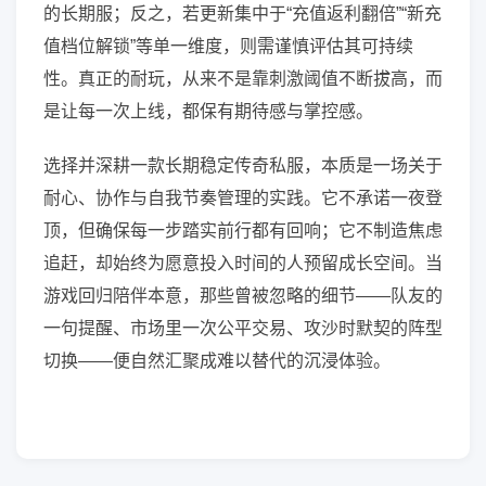
的长期服；反之，若更新集中于“充值返利翻倍”“新充
值档位解锁”等单一维度，则需谨慎评估其可持续
性。真正的耐玩，从来不是靠刺激阈值不断拔高，而
是让每一次上线，都保有期待感与掌控感。
选择并深耕一款长期稳定传奇私服，本质是一场关于
耐心、协作与自我节奏管理的实践。它不承诺一夜登
顶，但确保每一步踏实前行都有回响；它不制造焦虑
追赶，却始终为愿意投入时间的人预留成长空间。当
游戏回归陪伴本意，那些曾被忽略的细节——队友的
一句提醒、市场里一次公平交易、攻沙时默契的阵型
切换——便自然汇聚成难以替代的沉浸体验。