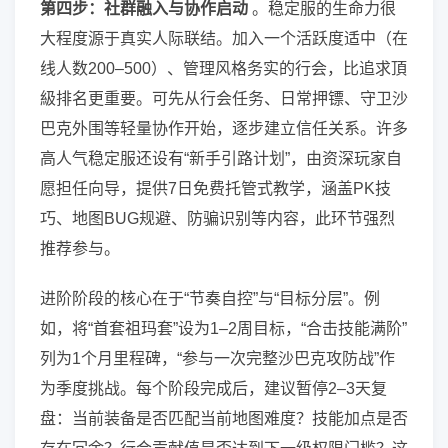
第四步：社群融入与协作启动
。稳定服的生命力很
大程度源于真实人际联结。加入一个活跃度适中（在
线人数200–500）、管理风格务实的行会，比追求頂
級排名更重要。可先从行会任务、日常押镖、守卫沙
巴克外围等轻量协作开始，逐步建立信任关系。许多
高人气稳定服还设有“新手引路计划”，由资深玩家自
愿担任向导，提供7日免费托管式教学，涵盖PK技
巧、地图BUG规避、防骗识别等内容，此环节强烈
推荐参与。
进阶阶段的核心在于“节奏自控”与“目标分层”。例
如，将“首套祖玛套”设为1–2周目标，“合击技能满阶”
列为1个月里程碑，“参与一次完整沙巴克攻防战”作
为季度挑战。每个阶段完成后，建议暂停2–3天复
盘：当前装备是否匹配当前地图难度？技能加点是否