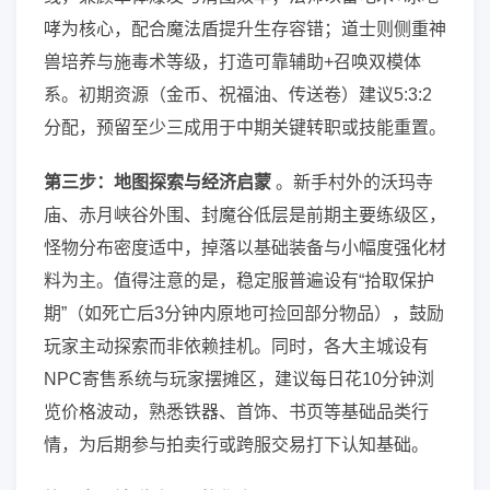
哮为核心，配合魔法盾提升生存容错；道士则侧重神
兽培养与施毒术等级，打造可靠辅助+召唤双模体
系。初期资源（金币、祝福油、传送卷）建议5:3:2
分配，预留至少三成用于中期关键转职或技能重置。
第三步：地图探索与经济启蒙
。新手村外的沃玛寺
庙、赤月峡谷外围、封魔谷低层是前期主要练级区，
怪物分布密度适中，掉落以基础装备与小幅度强化材
料为主。值得注意的是，稳定服普遍设有“拾取保护
期”（如死亡后3分钟内原地可捡回部分物品），鼓励
玩家主动探索而非依赖挂机。同时，各大主城设有
NPC寄售系统与玩家摆摊区，建议每日花10分钟浏
览价格波动，熟悉铁器、首饰、书页等基础品类行
情，为后期参与拍卖行或跨服交易打下认知基础。