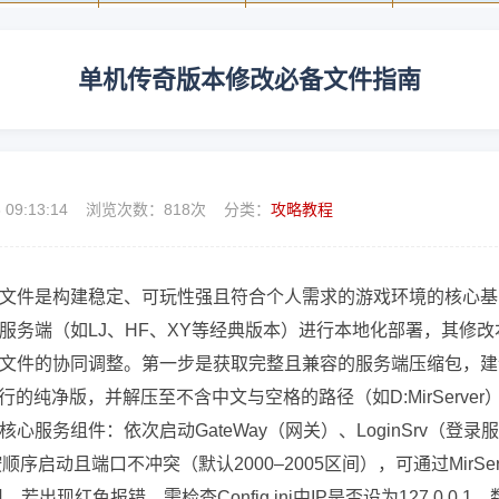
单机传奇版本修改必备文件指南
6 09:13:14 浏览次数：
818次 分类：
攻略教程
文件是构建稳定、可玩性强且符合个人需求的游戏环境的核心基
服务端（如LJ、HF、XY等经典版本）进行本地化部署，其修改
文件的协同调整。第一步是获取完整且兼容的服务端压缩包，建
运行的纯净版，并解压至不含中文与空格的路径（如D:MirServer
服务组件：依次启动GateWay（网关）、LoginSrv（登录
序启动且端口不冲突（默认2000–2005区间），可通过MirServ
，若出现红色报错，需检查Config.ini中IP是否设为127.0.0.1