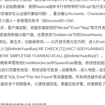
初始数据库：使用Navicat或命令行将附带的“DB.sql”执行至
务端存在认证插件兼容问题），重点确认Accounts、Character
至少插入一条管理员账号（如AccountID='GM'，
0）。第四步，客户端适配：将服务端提供的“Mir.dat”“Envir”“Map”等文件
UI客户端，还需修改“SrvMain.txt”中的ServerName
确解析地址。第五步，功能级修改——以开放无限元宝为例：进入Envi
nfiniteYuanBao] #IF CHECK [72] #ACT ADDYUANBAO
F SIMPLETAB YUANBAO #CALL [@InfiniteYuanBao]”）
率需修改EnvirMonGen.txt中SpawnRate数值，修改经验
d字段。極后务必执行完整性校验：用测试账号登录→创建角色→进入地图→击
 Error”“File Not Found”等关键报错。所有修改操作前
名法留存多个快照版本，以便快速回滚。掌握这些步骤，你便拥有