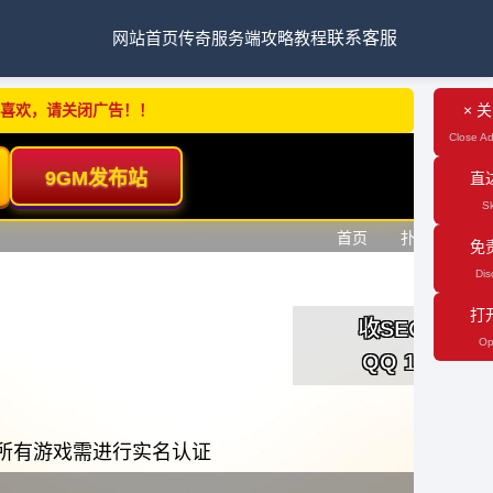
网站首页
传奇服务端
攻略教程
联系客服
不喜欢，请关闭广告！！
× 
Close Ad
直
Sk
免
Dis
打
Op