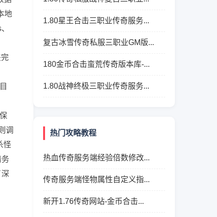
本地
1.80星王合击三职业传奇服务...
s、
复古冰雪传奇私服三职业GM版...
夹完
180金币合击蛮荒传奇版本库-...
、
1.80战神终极三职业传奇服务...
r目
，保
值则调
热门攻略教程
杀怪
热血传奇服务端经验倍数修改...
请务
了深
传奇服务端怪物属性自定义指...
新开1.76传奇网站-金币合击...