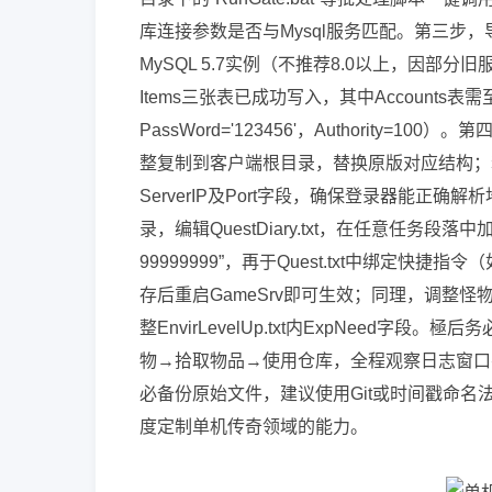
库连接参数是否与Mysql服务匹配。第三步，导入
MySQL 5.7实例（不推荐8.0以上，因部分旧服
Items三张表已成功写入，其中Accounts表需
PassWord='123456'，Authority=10
整复制到客户端根目录，替换原版对应结构；若使用新版
ServerIP及Port字段，确保登录器能正
录，编辑QuestDiary.txt，在任意任务段落中加入“[@I
99999999”，再于Quest.txt中绑定快捷指令（如“#I
存后重启GameSrv即可生效；同理，调整怪物刷新
整EnvirLevelUp.txt内ExpNee
物→拾取物品→使用仓库，全程观察日志窗口有无“SQL
必备份原始文件，建议使用Git或时间戳命
度定制单机传奇领域的能力。