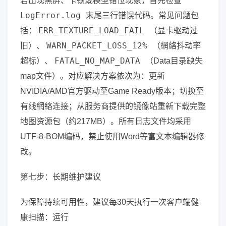
若出现黑屏、卡顿或模型错位现象，首先检查
LogError.log
末尾三行错误代码。常见问题包
ERR_TEXTURE_LOAD_FAIL
括：
（显卡驱动过
WARN_PACKET_LOSS_12%
旧）、
（網絡抖动率
FATAL_NO_MAP_DATA
超标）、
（Data目录缺失
map文件）。对应解决方案依次为：更新
NVIDIA/AMD官方驱动至Game Ready版本；切换至
有线網絡连接；从服务商提供的镜像站重新下载完整
地图资源包（约217MB）。所有日志文件均采用
UTF-8-BOM编码，禁止使用Word等富文本编辑器修
改。
第七步：长期维护建议
为保障持续可用性，建议每30天执行一次客户端健
康扫描：运行