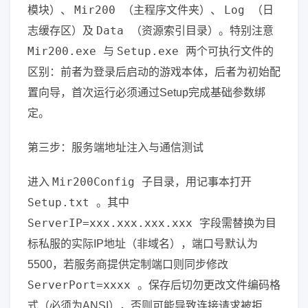
Mir200
Log
模块）、
（主程序文件夹）、
（日
Data
志缓存区）及
（资源索引目录）。特别注意
Mir200.exe
Setup.exe
与
两个可执行文件的
区别：前者为登录后启动的游戏本体，后者为初始配
置向导，首次运行必须通过Setup完成基础参数绑
定。
第三步：服务端地址注入与通信测试
Mir200Config
进入
子目录，用记事本打开
Setup.txt
。其中
ServerIP=xxx.xxx.xxx.xxx
字段需替换为目
标私服的实际IP地址（非域名），端口号默认为
5500，若服务商提供定制端口则同步修改
ServerPort=xxxx
。保存后切勿更改文件编码格
式（必须为ANSI），否则可能导致连接请求被拒