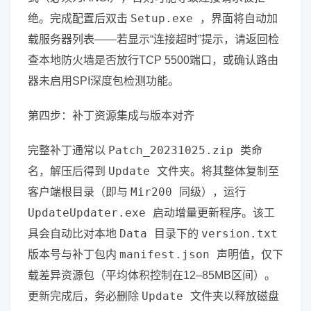
Setup.exe
绝。完成配置后双击
，界面将自动加
载服务器列表——若显示“连接超时”提示，请返回检
查本地防火墙是否放行TCP 5500端口，或确认路由
器未启用SPI深度包检测功能。
第四步：补丁资源集成与版本对齐
Patch_20231025.zip
完整补丁通常以
类命
Update
名，解压后得到
文件夹。将其整体复制至
Mir200
客户端根目录（即与
同级），运行
UpdateUpdater.exe
启动增量更新程序。该工
Data
version.txt
具会自动比对本地
目录下的
manifest.json
版本号与补丁包内
声明值，仅下
载差异资源包（平均体积控制在12–85MB区间）。
Update
更新完成后，务必删除
文件夹以释放磁盘