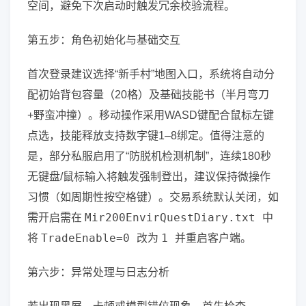
空间，避免下次启动时触发冗余校验流程。
第五步：角色初始化与基础交互
首次登录建议选择“新手村”地图入口，系统将自动分
配初始背包容量（20格）及基础技能书（半月弯刀
+野蛮冲撞）。移动操作采用WASD键配合鼠标左键
点选，技能释放支持数字键1–8绑定。值得注意的
是，部分私服启用了“防脱机检测机制”，连续180秒
无键盘/鼠标输入将触发强制登出，建议保持微操作
习惯（如周期性按空格键）。交易系统默认关闭，如
Mir200EnvirQuestDiary.txt
需开启需在
中
TradeEnable=0
1
将
改为
并重启客户端。
第六步：异常处理与日志分析