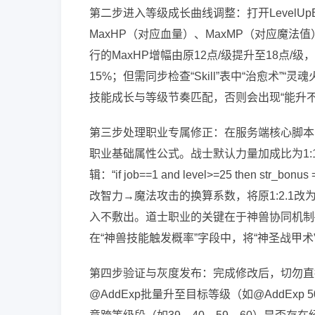
第二步进入等级成长曲线调整：打开LevelUpE
MaxHP（对应血量）、MaxMP（对应魔法值）
行的MaxHP增幅由原12点/级提升至18点/级，
15%；但需同步检查“Skill”表中“治愈术”“
技能成长与等级节奏匹配，否则会出现“能升不
第三步处理职业专属修正：在服务端核心脚本（如Scrip
职业基础属性公式。战士默认力量加成比为1:
辑：“if job==1 and level>=25 then s
改智力→魔法攻击的换算系数，将原1:2.1改为1
入不敷出。道士职业的关键在于神兽协同机制——需
在“神兽技能触发概率”字段中，将“神圣战甲术
第四步验证与灰度发布：完成修改后，切勿直
@AddExp批量升至目标等级（如@AddEx