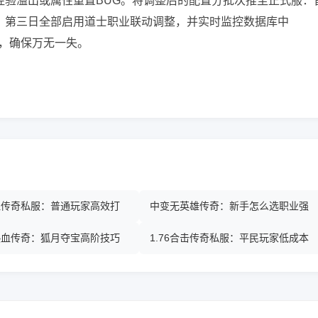
存在经验溢出或属性重置BUG。将调整后的配置分批次推至正式服：
，第三日全部启用道士职业联动调整，并实时监控数据库中
入记录，确保万无一失。
热血传奇私服：普通玩家高效打
中变无英雄传奇：新手怎么选职业强
热血传奇：狐月夺宝高阶技巧
1.76合击传奇私服：平民玩家低成本