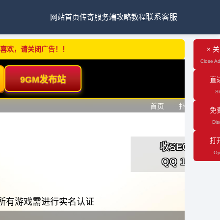
网站首页
传奇服务端
攻略教程
联系客服
不喜欢，请关闭广告！！
× 
Close Ad
直
Sk
免
Dis
打
Op