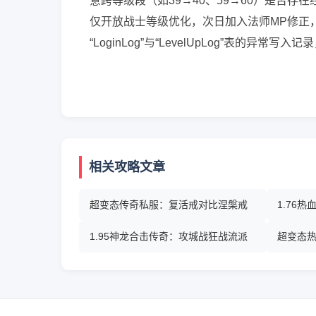
意跨等级段（如39→40、59→60）是否
仅开放战士等级优化，次日加入法师MP修正
“LoginLog”与“LevelUpLog”表的异常写
相关攻略文章
超变态传奇私服：复活戒对比涅槃戒
1.76
1.95神龙合击传奇：攻城战狂战流派
超变态