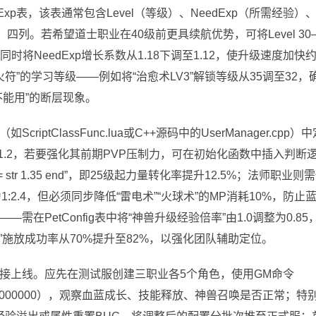
xp表，该表通常包含Level（等级）、NeedExp（所需经验）
四列。若希望道士职业在40级前更具续航优势，可将Level 30–
同时将NeedExp增长系数从1.18下调至1.12，使升级速度加快
灵魂火符”的学习等级——例如将“治愈术LV3”解锁等级从35调至32，
能用”的断层现象。
tClassFunc.lua或C++源码中的UserManager.cpp）
1.2，若要强化其前期PVP压制力，可在初始化函数中插入判断
tr_bonus = str 1.35 end”，即25级起力量转化率提升12.5%；法师职业则
:2.4，但必须同步降低“雷电术”“火球术”的MP消耗10%，防止
在PetConfig表中将“神兽升级经验倍率”由1.0调整为0.85
”施放成功率从70%提升至82%，以强化团队辅助定位。
接上线。应先在测试服创建三职业各5个角色，使用GM命令
p 5000000），观察血蓝成长、技能释放、神兽召唤是否正常；特