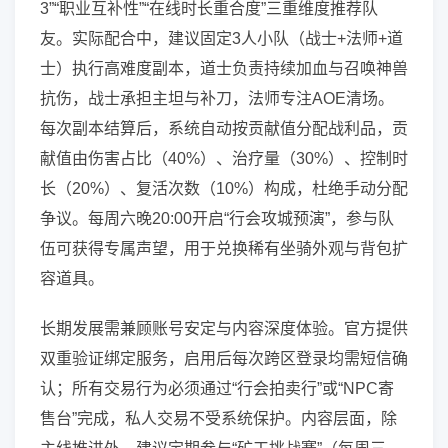
3”“职业互补性”“在线时长重合度”三重维度推荐队
友。实际配合中，建议固定3人小队（战士+法师+道
士）执行高难度副本，道士负责持续加血与召唤神兽
抗伤，战士承担主坦与补刀，法师专注AOE清场。
每次副本结算后，系统自动按贡献值分配战利品，贡
献值由伤害占比（40%）、治疗量（30%）、控制时
长（20%）、复活次数（10%）构成，杜绝手动分配
争议。每周六晚20:00开启“行会攻城预演”，参与队
伍可获得专属声望，用于兑换稀有坐骑外观与背包扩
容道具。
长期发展需兼顾账号安定与内容深度体验。官方提供
双重验证绑定服务，启用后每次跨区登录均需短信确
认；所有交易行为必须通过“行会拍卖行”或“NPC寄
售台”完成，私人交易不受系统保护。内容层面，除