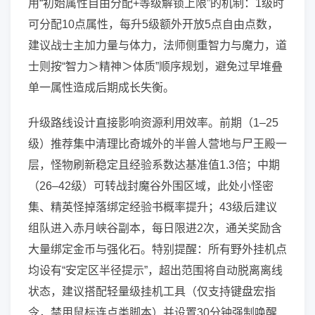
用“初始属性自由分配+等级解锁上限”的机制：1级时
可分配10点属性，每升5级额外开放5点自由点数，
建议战士主加力量与体力，法师侧重智力与魔力，道
士则按“智力＞精神＞体质”顺序规划，避免过早堆叠
单一属性造成后期成长失衡。
升级路线设计直接影响资源利用效率。前期（1–25
级）推荐集中清理比奇城外的半兽人营地与尸王殿一
层，怪物刷新稳定且经验系数达基准值1.3倍；中期
（26–42级）可转战封魔谷外围区域，此处小怪密
集、精英怪掉落绑定经验书概率提升；43级后建议
组队进入赤月峡谷副本，每日限进2次，通关奖励含
大量绑定金币与强化石。特别提醒：所有野外挂机点
均设有“安定区半径提示”，超出范围将自动脱离离线
状态，建议搭配轻量级挂机工具（仅支持键盘宏指
令，禁用鼠标连点类脚本）并设置30分钟强制唤醒