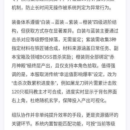
机制，防止长时间无操作被系统判定为异常行为。
装备体系遵循“白装→蓝装→紫装→橙装”四级进阶结
构，但获取方式存在显著差异。白装与蓝装主要通过
击杀对应等级野怪掉落，无需鉴定；紫装需收集3种
指定材料在铁匠铺合成，材料来源涵盖日常任务、副
本宝箱及领域BOSS首杀奖励；橙装则全部绑定“赤
月神殿”極终层产出，且仅支持本角色拾取。值得强
调的是，本服取消传统“幸运值影响爆率”设定，改为
“击杀次数累积进度条”，例如屠龙刀碎片需累计击败
120只祖玛教主才可合成，进度实时显示于背包界面
右上角，杜绝随机玄学，保障投入产出可视化。
组队协作并非单纯提升效率的手段，更是资源循环的
关键环节。系统内置智能匹配功能，可按“当前等级