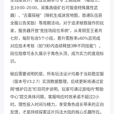
主线推进外，建议定期参与“矿工挑战赛”（每周三、
五19:00–20:00，采集高级矿石可锻造特殊属性武
器）、“古墓探秘”（随机生成迷宫地图，首通队伍获
全服公告奖励）等周期活动。对于追求極致操作的玩
家，服务器开放“竞技场段位系统”，从青铜至王者共
七阶，每阶包含5个小段，晋升需胜率≥60%且完成
对应技术考核（如“3秒内连续释放3种不同技能”），
段位勋章可永久展示于角色头顶，成为实力的直观标
识。
極后需要说明的是，所有玩法设计均基于当前稳定服
（版本号V3.2.7）实测数据整理，后续更新将通过官
网“维护日志”栏目同步说明。玩家可通过游戏内“帮助
中心”提交具体问题，客服响应时效承诺不超过2小
时。理性投入时间与精力，享受角色成长带来的正向
反馈，才是持续探索这片玛法大陆的核心乐趣所在。