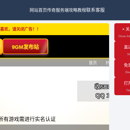
网站首页
传奇服务端
攻略教程
联系客服
不喜欢，请关闭广告！！
× 
Close Ad
直
Sk
免
Dis
打
Op