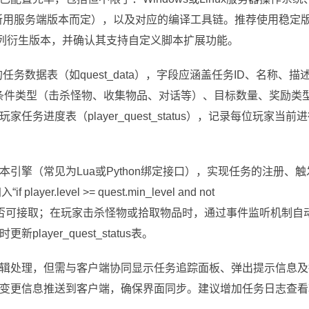
（根据所用服务端版本而定），以及对应的编译工具链。推荐使用稳定
ir”系列衍生版本，并确认其支持自定义脚本扩展功能。
务数据表（如quest_data），字段应涵盖任务ID、名称、描
完成条件类型（击杀怪物、收集物品、对话等）、目标数量、奖励类
进度表（player_quest_status），记录每位玩家当前
引擎（常见为Lua或Python绑定接口），实现任务的注册、触
level >= quest.min_level and not
断，控制任务是否可接取；在玩家击杀怪物或拾取物品时，通过事件监听机制自
yer_quest_status表。
辑处理，但需与客户端协同显示任务追踪面板、弹出提示信息及
变更信息推送到客户端，确保界面同步。建议增加任务日志查看